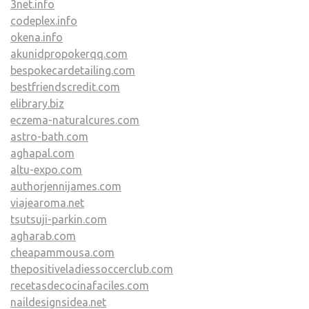
3net.info
codeplex.info
okena.info
akunidpropokerqq.com
bespokecardetailing.com
bestfriendscredit.com
elibrary.biz
eczema-naturalcures.com
astro-bath.com
aghapal.com
altu-expo.com
authorjennijames.com
viajearoma.net
tsutsuji-parkin.com
agharab.com
cheapammousa.com
thepositiveladiessoccerclub.com
recetasdecocinafaciles.com
naildesignsidea.net