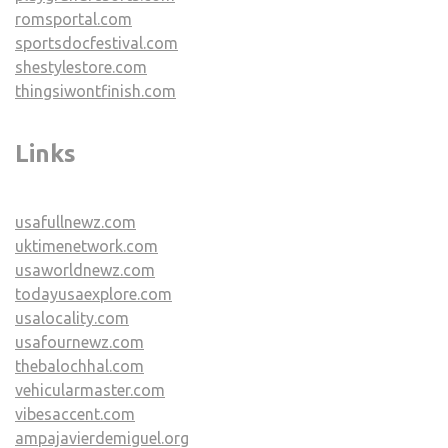
romsportal.com
sportsdocfestival.com
shestylestore.com
thingsiwontfinish.com
Links
usafullnewz.com
uktimenetwork.com
usaworldnewz.com
todayusaexplore.com
usalocality.com
usafournewz.com
thebalochhal.com
vehicularmaster.com
vibesaccent.com
ampajavierdemiguel.org