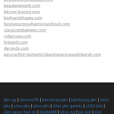
beautenetwork.com
bitcoin-tracing.com
bodyandshapes.com
businessconsultantsroundrock.com
classicglobalnews.com
cybercusp.com
britaintt.com
deconds.com
easycartltd-domesticcleaningservicesedinburgh.com
pkv qq
|
domino99
|
bandarqq pkv
|
bandarqq pkv
|
situs
pkv
|
situs pkv
|
situs pkv
|
situs pkv games
|
x500 slot
|
slot gacor hari ini
|
sbobet88
|
situs qq
|
pg slot
|
slot