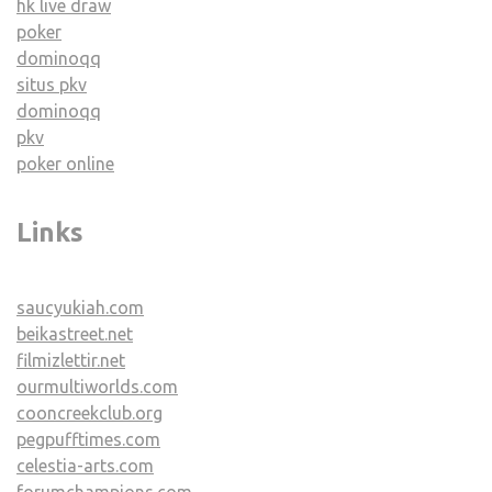
hk live draw
poker
dominoqq
situs pkv
dominoqq
pkv
poker online
Links
saucyukiah.com
beikastreet.net
filmizlettir.net
ourmultiworlds.com
cooncreekclub.org
pegpufftimes.com
celestia-arts.com