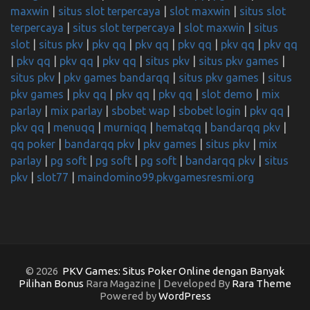
maxwin
|
situs slot terpercaya
|
slot maxwin
|
situs slot
terpercaya
|
situs slot terpercaya
|
slot maxwin
|
situs
slot
|
situs pkv
|
pkv qq
|
pkv qq
|
pkv qq
|
pkv qq
|
pkv qq
|
pkv qq
|
pkv qq
|
pkv qq
|
situs pkv
|
situs pkv games
|
situs pkv
|
pkv games bandarqq
|
situs pkv games
|
situs
pkv games
|
pkv qq
|
pkv qq
|
pkv qq
|
slot demo
|
mix
parlay
|
mix parlay
|
sbobet wap
|
sbobet login
|
pkv qq
|
pkv qq
|
menuqq
|
murniqq
|
hematqq
|
bandarqq pkv
|
qq poker
|
bandarqq pkv
|
pkv games
|
situs pkv
|
mix
parlay
|
pg soft
|
pg soft
|
pg soft
|
bandarqq pkv
|
situs
pkv
|
slot77
|
maindomino99.pkvgamesresmi.org
© 2026
PKV Games: Situs Poker Online dengan Banyak
Pilihan Bonus
Rara Magazine | Developed By
Rara Theme
Powered by
WordPress