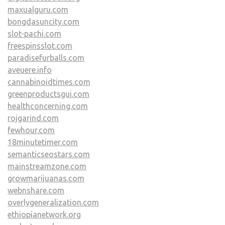
maxualguru.com
bongdasuncity.com
slot-pachi.com
freespinsslot.com
paradisefurballs.com
aveuere.info
cannabinoidtimes.com
greenproductsgui.com
healthconcerning.com
rojgarind.com
fewhour.com
18minutetimer.com
semanticseostars.com
mainstreamzone.com
growmarijuanas.com
webnshare.com
overlygeneralization.com
ethiopianetwork.org