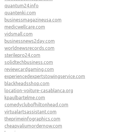
quantum24.info
quantenki.com
businessmagazineusa.com
medicwellcare.com
vidsmall.com
businessnews2day.com
worldnewsrecords.com
sterilepro24.com
solidtechbusiness.com
reviewcardgaming.com
experiencedexpertstowingservice.com
blackheadsshop.com
location-voiture-casablanca.org
kpaulbartelme.com
comedyclubofhiltonhead.com
virtualartsassistant.com
theprimeinfographics.com
cheapvaliumordernow.com