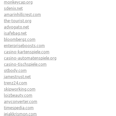
monkeycap.org
sdenix.net
amarinhillcrest.com
the-tourist.org
advogato.net
isafebag.net
bloombergz.com
enterpriseboosts.com
casino-kartenspiele.com
casino-automatenspiele.org
casino-tischspiele.com
otbody.com
jamestrust.net
trenz24.com
skipworking.com
loizbeauty.com
anyconverter.com
timespedia.com
jejakkrismon.com