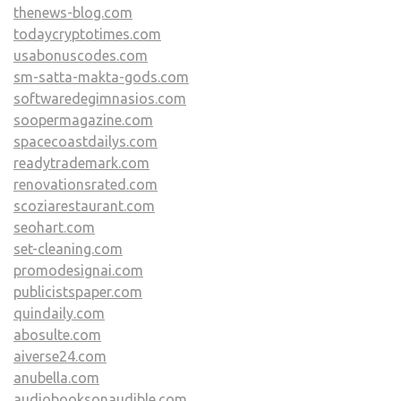
thenews-blog.com
todaycryptotimes.com
usabonuscodes.com
sm-satta-makta-gods.com
softwaredegimnasios.com
soopermagazine.com
spacecoastdailys.com
readytrademark.com
renovationsrated.com
scoziarestaurant.com
seohart.com
set-cleaning.com
promodesignai.com
publicistspaper.com
quindaily.com
abosulte.com
aiverse24.com
anubella.com
audiobooksonaudible.com