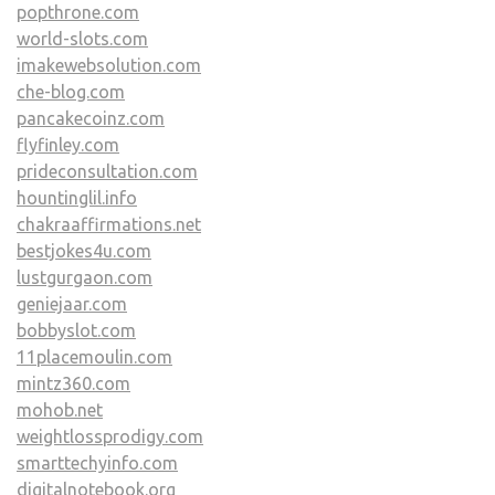
popthrone.com
world-slots.com
imakewebsolution.com
che-blog.com
pancakecoinz.com
flyfinley.com
prideconsultation.com
hountinglil.info
chakraaffirmations.net
bestjokes4u.com
lustgurgaon.com
geniejaar.com
bobbyslot.com
11placemoulin.com
mintz360.com
mohob.net
weightlossprodigy.com
smarttechyinfo.com
digitalnotebook.org