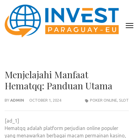
Skip
to
content
(Press
Enter)
PKV GAMES: SITUS POKER ONLINE
Bergabunglah di PKV Games, situs poker online dengan banyak pilihan
DENGAN BANYAK PILIHAN BONUS
bonus. Dapatkan lebih banyak keuntungan dengan berbagai
penawaran menarik setiap hari.
Menjelajahi Manfaat
Hematqq: Panduan Utama
BY
ADMIN
OCTOBER 1, 2024
POKER ONLINE
,
SLOT
[ad_1]
Hematqq adalah platform perjudian online populer
yang menawarkan berbagai macam permainan kasino,