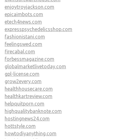
enjoytroyjackson.com
epicaimbots.com
etech4news.com
expresspsychedelicsshop.com
fashionistani.com
feelingswed.com
firecabal.com
forbessmagazine.com
globalmarketlivetoday.com
gpl-license.com
grow2every.com
healthhousecare.com
healthkartreview.com
helpquitporn.com
highqualitybanknote.com
hostingnews24.com
hottstyle.com
howtodiyanything.com