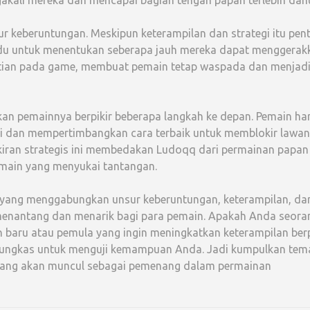
akali mereka dan mencapai bagian tengah papan terlebih dahu
r keberuntungan. Meskipun keterampilan dan strategi itu pent
du untuk menentukan seberapa jauh mereka dapat menggerak
stian pada game, membuat pemain tetap waspada dan menjad
an pemainnya berpikir beberapa langkah ke depan. Pemain ha
i dan mempertimbangkan cara terbaik untuk memblokir lawa
kiran strategis ini membedakan Ludoqq dari permainan papan
emain yang menyukai tantangan.
 yang menggabungkan unsur keberuntungan, keterampilan, da
menantang dan menarik bagi para pemain. Apakah Anda seora
baru atau pemula yang ingin meningkatkan keterampilan berp
mungkas untuk menguji kemampuan Anda. Jadi kumpulkan tem
 yang akan muncul sebagai pemenang dalam permainan