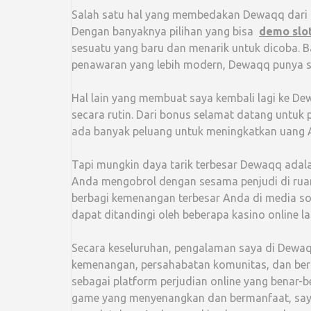
Salah satu hal yang membedakan Dewaqq dari ka
Dengan banyaknya pilihan yang bisa
demo slo
sesuatu yang baru dan menarik untuk dicoba. B
penawaran yang lebih modern, Dewaqq punya s
Hal lain yang membuat saya kembali lagi ke 
secara rutin. Dari bonus selamat datang untuk 
ada banyak peluang untuk meningkatkan uang 
Tapi mungkin daya tarik terbesar Dewaqq adal
Anda mengobrol dengan sesama penjudi di ruan
berbagi kemenangan terbesar Anda di media s
dapat ditandingi oleh beberapa kasino online la
Secara keseluruhan, pengalaman saya di Dewaq
kemenangan, persahabatan komunitas, dan ber
sebagai platform perjudian online yang benar-
game yang menyenangkan dan bermanfaat, say