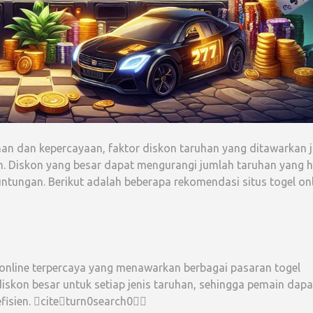
anan dan kepercayaan, faktor diskon taruhan yang ditawarkan 
n. Diskon yang besar dapat mengurangi jumlah taruhan yang 
ntungan. Berikut adalah beberapa rekomendasi situs togel on
 online terpercaya yang menawarkan berbagai pasaran togel
iskon besar untuk setiap jenis taruhan, sehingga pemain dapa
fisien. citeturn0search0