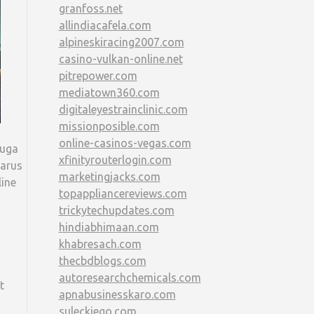
granfoss.net
allindiacafela.com
alpineskiracing2007.com
casino-vulkan-online.net
pitrepower.com
mediatown360.com
digitaleyestrainclinic.com
missionposible.com
online-casinos-vegas.com
juga
xfinityrouterlogin.com
harus
marketingjacks.com
line
topappliancereviews.com
trickytechupdates.com
hindiabhimaan.com
khabresach.com
thecbdblogs.com
autoresearchchemicals.com
t
apnabusinesskaro.com
suleckiego.com