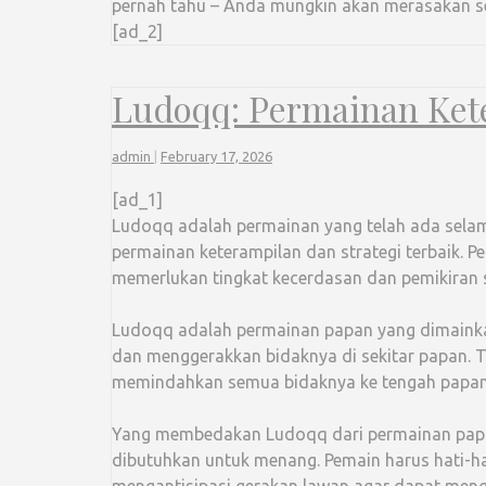
pernah tahu – Anda mungkin akan merasakan se
[ad_2]
Ludoqq: Permainan Kete
admin
|
February 17, 2026
[ad_1]
Ludoqq adalah permainan yang telah ada sela
permainan keterampilan dan strategi terbaik. P
memerlukan tingkat kecerdasan dan pemikiran s
Ludoqq adalah permainan papan yang dimainka
dan menggerakkan bidaknya di sekitar papan. 
memindahkan semua bidaknya ke tengah papan
Yang membedakan Ludoqq dari permainan papan 
dibutuhkan untuk menang. Pemain harus hati-ha