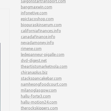
saigonstartransport.com
bangmaxwin.com
infonetive.com
epictacoshop.com
biopuraskinserum.com
californiafinances.info
canadafinance.info
nevadamoney.info
rimene.com
ledepanneur-pigalle.com
dvd-digest.net
theartistsmarketnola.com
chiranaplus.biz
stackspancakebar.com
namheongfoodcourt.com
milanoglasgow.com
hallu-forte3.com
hallu-motion24.com
therockskippers.com