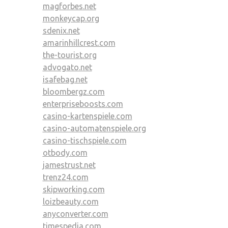
magforbes.net
monkeycap.org
sdenix.net
amarinhillcrest.com
the-tourist.org
advogato.net
isafebag.net
bloombergz.com
enterpriseboosts.com
casino-kartenspiele.com
casino-automatenspiele.org
casino-tischspiele.com
otbody.com
jamestrust.net
trenz24.com
skipworking.com
loizbeauty.com
anyconverter.com
timespedia.com