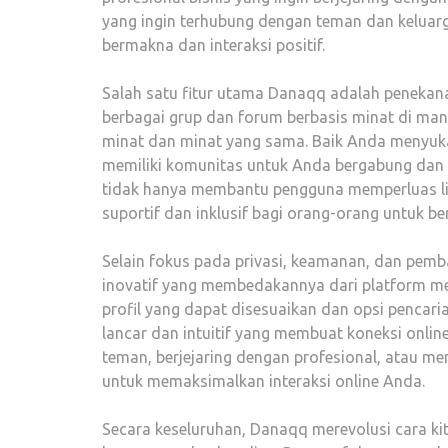
yang ingin terhubung dengan teman dan kelua
bermakna dan interaksi positif.
Salah satu fitur utama Danaqq adalah peneka
berbagai grup dan forum berbasis minat di ma
minat dan minat yang sama. Baik Anda menyuka
memiliki komunitas untuk Anda bergabung dan b
tidak hanya membantu pengguna memperluas lin
suportif dan inklusif bagi orang-orang untuk be
Selain fokus pada privasi, keamanan, dan pem
inovatif yang membedakannya dari platform me
profil yang dapat disesuaikan dan opsi penca
lancar dan intuitif yang membuat koneksi onl
teman, berjejaring dengan profesional, atau 
untuk memaksimalkan interaksi online Anda.
Secara keseluruhan, Danaqq merevolusi cara ki