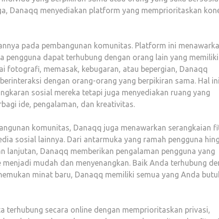
rga, Danaqq menyediakan platform yang memprioritaskan kon
nannya pada pembangunan komunitas. Platform ini menawark
na pengguna dapat terhubung dengan orang lain yang memiliki
i fotografi, memasak, kebugaran, atau bepergian, Danaqq
erinteraksi dengan orang-orang yang berpikiran sama. Hal in
gkaran sosial mereka tetapi juga menyediakan ruang yang
rbagi ide, pengalaman, dan kreativitas.
bangunan komunitas, Danaqq juga menawarkan serangkaian fi
dia sosial lainnya. Dari antarmuka yang ramah pengguna hin
rian lanjutan, Danaqq memberikan pengalaman pengguna yang
ine menjadi mudah dan menyenangkan. Baik Anda terhubung d
menemukan minat baru, Danaqq memiliki semua yang Anda but
ta terhubung secara online dengan memprioritaskan privasi,