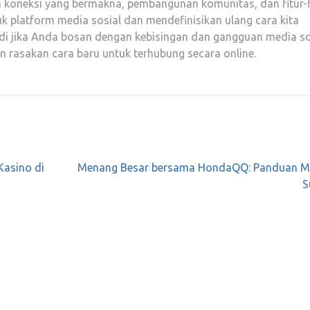
 koneksi yang bermakna, pembangunan komunitas, dan fitur-f
k platform media sosial dan mendefinisikan ulang cara kita
Jadi jika Anda bosan dengan kebisingan dan gangguan media so
an rasakan cara baru untuk terhubung secara online.
asino di
Menang Besar bersama HondaQQ: Panduan M
S