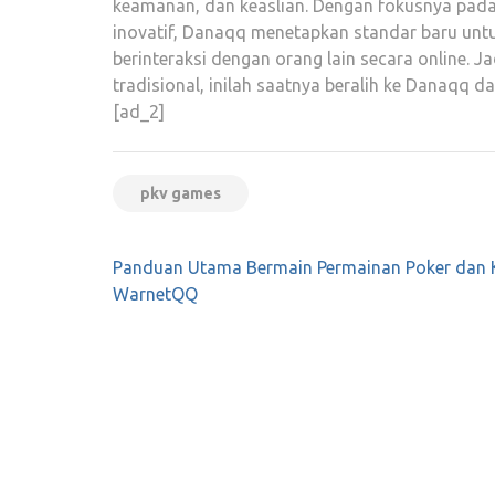
keamanan, dan keaslian. Dengan fokusnya pada
inovatif, Danaqq menetapkan standar baru untu
berinteraksi dengan orang lain secara online. 
tradisional, inilah saatnya beralih ke Danaqq d
[ad_2]
pkv games
Post
Panduan Utama Bermain Permainan Poker dan K
navigation
WarnetQQ