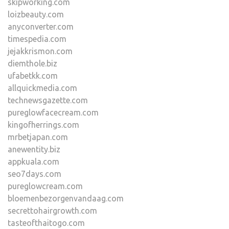
skipworking.com
loizbeauty.com
anyconverter.com
timespedia.com
jejakkrismon.com
diemthole.biz
ufabetkk.com
allquickmedia.com
technewsgazette.com
pureglowfacecream.com
kingofherrings.com
mrbetjapan.com
anewentity.biz
appkuala.com
seo7days.com
pureglowcream.com
bloemenbezorgenvandaag.com
secrettohairgrowth.com
tasteofthaitogo.com