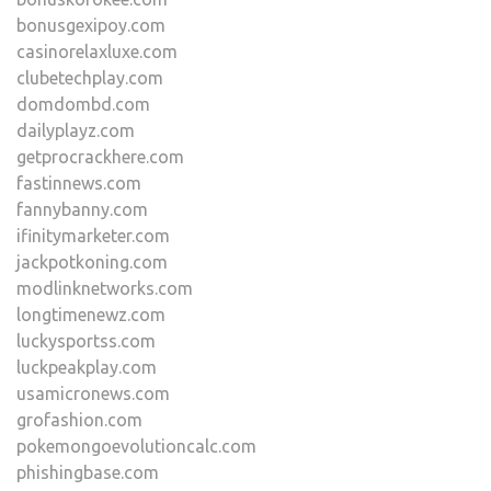
bonusgexipoy.com
casinorelaxluxe.com
clubetechplay.com
domdombd.com
dailyplayz.com
getprocrackhere.com
fastinnews.com
fannybanny.com
ifinitymarketer.com
jackpotkoning.com
modlinknetworks.com
longtimenewz.com
luckysportss.com
luckpeakplay.com
usamicronews.com
grofashion.com
pokemongoevolutioncalc.com
phishingbase.com