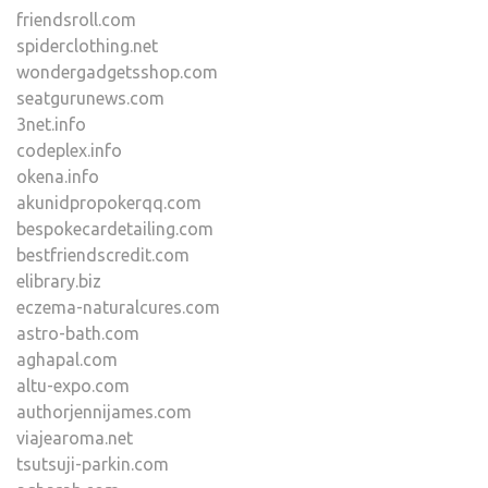
friendsroll.com
spiderclothing.net
wondergadgetsshop.com
seatgurunews.com
3net.info
codeplex.info
okena.info
akunidpropokerqq.com
bespokecardetailing.com
bestfriendscredit.com
elibrary.biz
eczema-naturalcures.com
astro-bath.com
aghapal.com
altu-expo.com
authorjennijames.com
viajearoma.net
tsutsuji-parkin.com