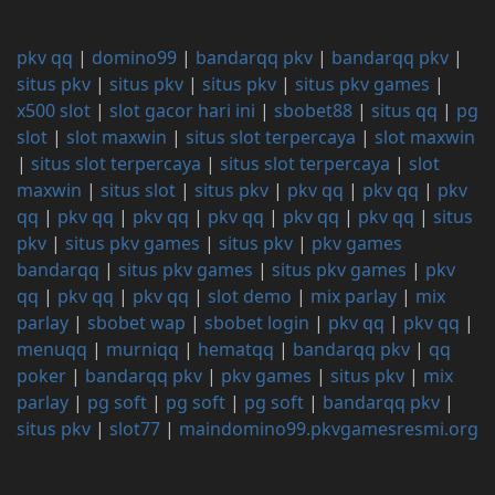
pkv qq
|
domino99
|
bandarqq pkv
|
bandarqq pkv
|
situs pkv
|
situs pkv
|
situs pkv
|
situs pkv games
|
x500 slot
|
slot gacor hari ini
|
sbobet88
|
situs qq
|
pg
slot
|
slot maxwin
|
situs slot terpercaya
|
slot maxwin
|
situs slot terpercaya
|
situs slot terpercaya
|
slot
maxwin
|
situs slot
|
situs pkv
|
pkv qq
|
pkv qq
|
pkv
qq
|
pkv qq
|
pkv qq
|
pkv qq
|
pkv qq
|
pkv qq
|
situs
pkv
|
situs pkv games
|
situs pkv
|
pkv games
bandarqq
|
situs pkv games
|
situs pkv games
|
pkv
qq
|
pkv qq
|
pkv qq
|
slot demo
|
mix parlay
|
mix
parlay
|
sbobet wap
|
sbobet login
|
pkv qq
|
pkv qq
|
menuqq
|
murniqq
|
hematqq
|
bandarqq pkv
|
qq
poker
|
bandarqq pkv
|
pkv games
|
situs pkv
|
mix
parlay
|
pg soft
|
pg soft
|
pg soft
|
bandarqq pkv
|
situs pkv
|
slot77
|
maindomino99.pkvgamesresmi.org