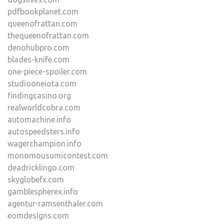
pdfbookplanet.com
queenofrattan.com
thequeenofrattan.com
denohubpro.com
blades-knife.com
one-piece-spoiler.com
studiooneiota.com
findingcasino.org
realworldcobra.com
automachine.info
autospeedsters.info
wagerchampion.info
monomousumicontest.com
deadricklingo.com
skyglobefx.com
gamblespherex.info
agentur-ramsenthaler.com
eomdesigns.com