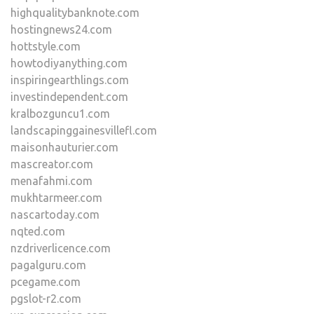
highqualitybanknote.com
hostingnews24.com
hottstyle.com
howtodiyanything.com
inspiringearthlings.com
investindependent.com
kralbozguncu1.com
landscapinggainesvillefl.com
maisonhauturier.com
mascreator.com
menafahmi.com
mukhtarmeer.com
nascartoday.com
nqted.com
nzdriverlicence.com
pagalguru.com
pcegame.com
pgslot-r2.com