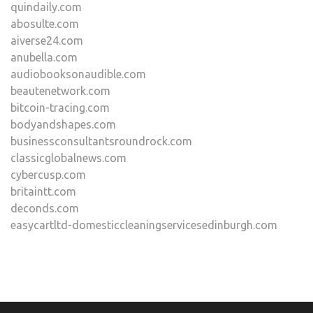
quindaily.com
abosulte.com
aiverse24.com
anubella.com
audiobooksonaudible.com
beautenetwork.com
bitcoin-tracing.com
bodyandshapes.com
businessconsultantsroundrock.com
classicglobalnews.com
cybercusp.com
britaintt.com
deconds.com
easycartltd-domesticcleaningservicesedinburgh.com