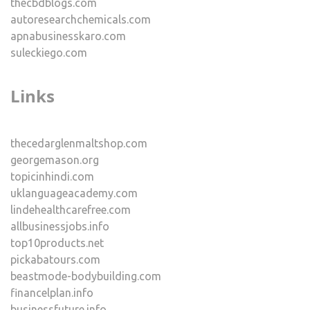
thecbdblogs.com
autoresearchchemicals.com
apnabusinesskaro.com
suleckiego.com
Links
thecedarglenmaltshop.com
georgemason.org
topicinhindi.com
uklanguageacademy.com
lindehealthcarefree.com
allbusinessjobs.info
top10products.net
pickabatours.com
beastmode-bodybuilding.com
financelplan.info
businessfuture.info