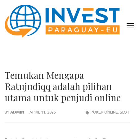
Skip
to
content
(Press
Enter)
PKV GAMES: SITUS POKER ONLINE
Bergabunglah di PKV Games, situs poker online dengan banyak
pilihan bonus. Dapatkan lebih banyak keuntungan dengan
DENGAN BANYAK PILIHAN BONUS
berbagai penawaran menarik setiap hari.
Temukan Mengapa
Ratujudiqq adalah pilihan
utama untuk penjudi online
BY
ADMIN
APRIL 11, 2025
POKER ONLINE
,
SLOT