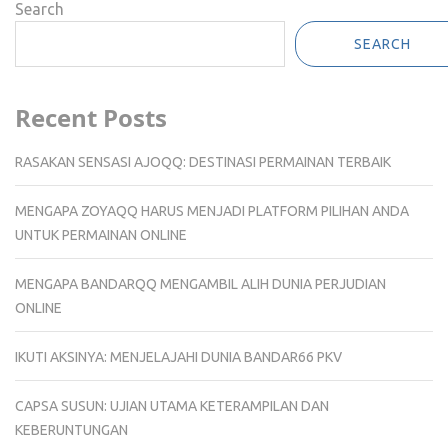
Search
SEARCH
Recent Posts
RASAKAN SENSASI AJOQQ: DESTINASI PERMAINAN TERBAIK
MENGAPA ZOYAQQ HARUS MENJADI PLATFORM PILIHAN ANDA
UNTUK PERMAINAN ONLINE
MENGAPA BANDARQQ MENGAMBIL ALIH DUNIA PERJUDIAN
ONLINE
IKUTI AKSINYA: MENJELAJAHI DUNIA BANDAR66 PKV
CAPSA SUSUN: UJIAN UTAMA KETERAMPILAN DAN
KEBERUNTUNGAN