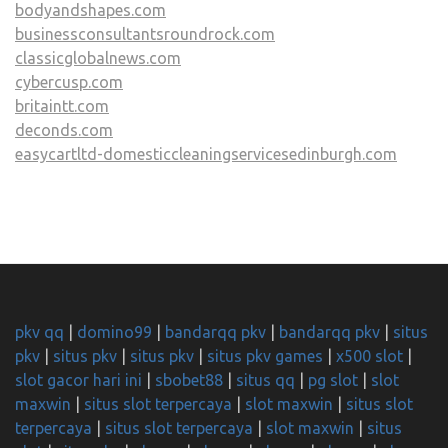
bodyandshapes.com
businessconsultantsroundrock.com
classicglobalnews.com
cybercusp.com
britaintt.com
deconds.com
easycartltd-domesticcleaningservicesedinburgh.com
pkv qq
|
domino99
|
bandarqq pkv
|
bandarqq pkv
|
situs
pkv
|
situs pkv
|
situs pkv
|
situs pkv games
|
x500 slot
|
slot gacor hari ini
|
sbobet88
|
situs qq
|
pg slot
|
slot
maxwin
|
situs slot terpercaya
|
slot maxwin
|
situs slot
terpercaya
|
situs slot terpercaya
|
slot maxwin
|
situs