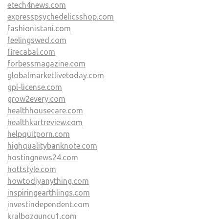
etech4news.com
expresspsychedelicsshop.com
fashionistani.com
feelingswed.com
firecabal.com
forbessmagazine.com
globalmarketlivetoday.com
gpl-license.com
grow2every.com
healthhousecare.com
healthkartreview.com
helpquitporn.com
highqualitybanknote.com
hostingnews24.com
hottstyle.com
howtodiyanything.com
inspiringearthlings.com
investindependent.com
kralbozguncu1.com