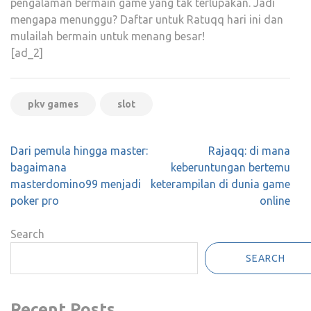
pengalaman bermain game yang tak terlupakan. Jadi
mengapa menunggu? Daftar untuk Ratuqq hari ini dan
mulailah bermain untuk menang besar!
[ad_2]
pkv games
slot
Post
Dari pemula hingga master:
Rajaqq: di mana
navigation
bagaimana
keberuntungan bertemu
masterdomino99 menjadi
keterampilan di dunia game
poker pro
online
Search
SEARCH
Recent Posts