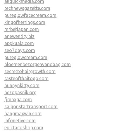
allquickmedia.com
technewsgazette.com
pureglowfacecream.com
kingofherrings.com
mrbetjapan.com
anewentity.biz
appkuala.com
seo7days.com
pureglowcream.com
bloemenbezorgenvandaag.com
secrettohairgrowth.com
tasteofthaitogo.com
bunnynkitty.com
bezopasnik.org
fjmnxga.com
saigonstartransport.com
bangmaxwin.com
infonetive.com
epictacoshop.com