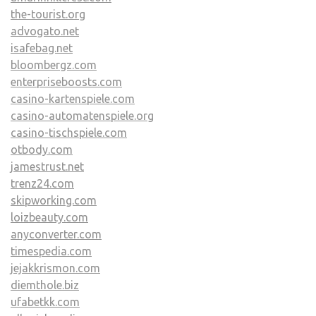
the-tourist.org
advogato.net
isafebag.net
bloombergz.com
enterpriseboosts.com
casino-kartenspiele.com
casino-automatenspiele.org
casino-tischspiele.com
otbody.com
jamestrust.net
trenz24.com
skipworking.com
loizbeauty.com
anyconverter.com
timespedia.com
jejakkrismon.com
diemthole.biz
ufabetkk.com