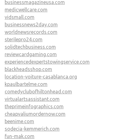
businessmagazineusa.com
medicwellcare.com
vidsmall.com
businessnews2day.com
worldnewsrecords.com
sterilepro24.com
solidtechbusiness.com
reviewcardgaming.com
experiencedexpertstowingservice.com
blackheadsshop.com
location-voiture-casablanca.org
kpaulbartelme.com
comedyclubofhiltonhead.com
virtualartsassistant.com
theprimeinfographics.com
cheapvaliumordernow.com
beenime.com
sodecia-kemmerich.com
fun-mak.com