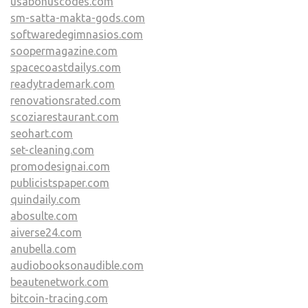
usabonuscodes.com
sm-satta-makta-gods.com
softwaredegimnasios.com
soopermagazine.com
spacecoastdailys.com
readytrademark.com
renovationsrated.com
scoziarestaurant.com
seohart.com
set-cleaning.com
promodesignai.com
publicistspaper.com
quindaily.com
abosulte.com
aiverse24.com
anubella.com
audiobooksonaudible.com
beautenetwork.com
bitcoin-tracing.com