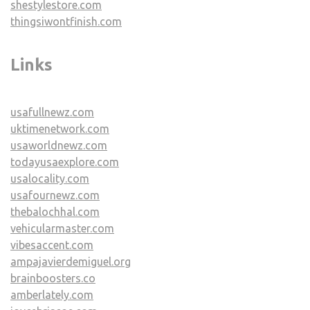
shestylestore.com
thingsiwontfinish.com
Links
usafullnewz.com
uktimenetwork.com
usaworldnewz.com
todayusaexplore.com
usalocality.com
usafournewz.com
thebalochhal.com
vehicularmaster.com
vibesaccent.com
ampajavierdemiguel.org
brainboosters.co
amberlately.com