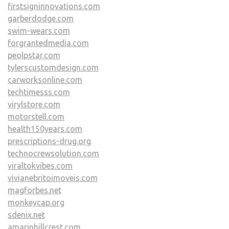
firstsigninnovations.com
garberdodge.com
swim-wears.com
forgrantedmedia.com
peolpstar.com
tylerscustomdesign.com
carworksonline.com
techtimesss.com
virylstore.com
motorstell.com
health150years.com
prescriptions-drug.org
technocrewsolution.com
viraltokvibes.com
vivianebritoimoveis.com
magforbes.net
monkeycap.org
sdenix.net
amarinhillcrest.com