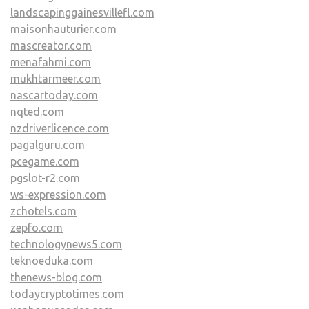
landscapinggainesvillefl.com
maisonhauturier.com
mascreator.com
menafahmi.com
mukhtarmeer.com
nascartoday.com
nqted.com
nzdriverlicence.com
pagalguru.com
pcegame.com
pgslot-r2.com
ws-expression.com
zchotels.com
zepfo.com
technologynews5.com
teknoeduka.com
thenews-blog.com
todaycryptotimes.com