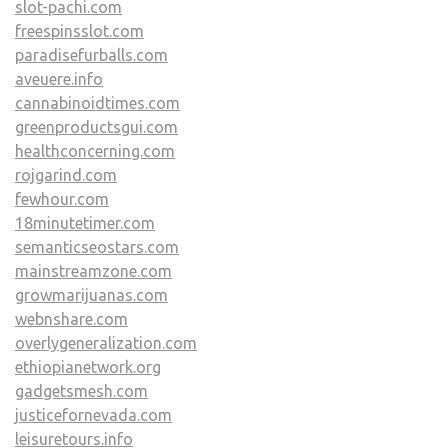
slot-pachi.com
freespinsslot.com
paradisefurballs.com
aveuere.info
cannabinoidtimes.com
greenproductsgui.com
healthconcerning.com
rojgarind.com
fewhour.com
18minutetimer.com
semanticseostars.com
mainstreamzone.com
growmarijuanas.com
webnshare.com
overlygeneralization.com
ethiopianetwork.org
gadgetsmesh.com
justicefornevada.com
leisuretours.info