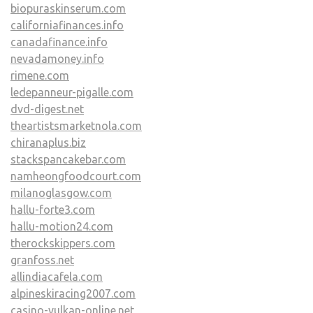
biopuraskinserum.com
californiafinances.info
canadafinance.info
nevadamoney.info
rimene.com
ledepanneur-pigalle.com
dvd-digest.net
theartistsmarketnola.com
chiranaplus.biz
stackspancakebar.com
namheongfoodcourt.com
milanoglasgow.com
hallu-forte3.com
hallu-motion24.com
therockskippers.com
granfoss.net
allindiacafela.com
alpineskiracing2007.com
casino-vulkan-online.net