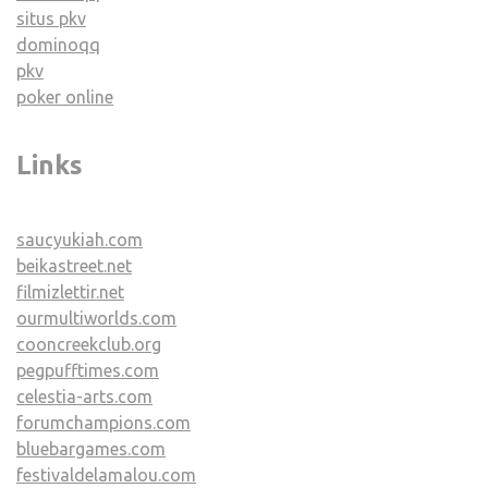
situs pkv
dominoqq
pkv
poker online
Links
saucyukiah.com
beikastreet.net
filmizlettir.net
ourmultiworlds.com
cooncreekclub.org
pegpufftimes.com
celestia-arts.com
forumchampions.com
bluebargames.com
festivaldelamalou.com