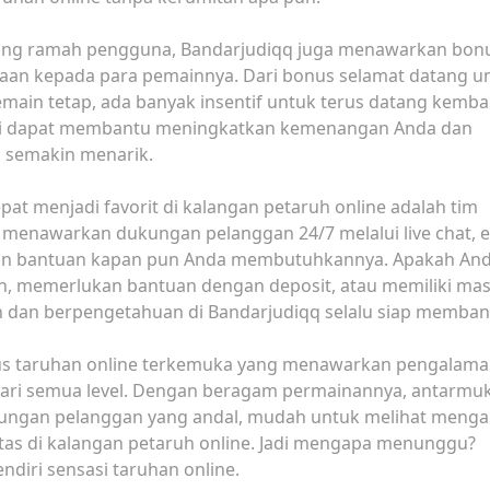
ang ramah pengguna, Bandarjudiqq juga menawarkan bon
an kepada para pemainnya. Dari bonus selamat datang u
main tetap, ada banyak insentif untuk terus datang kembal
 ini dapat membantu meningkatkan kemenangan Anda dan
 semakin menarik.
at menjadi favorit di kalangan petaruh online adalah tim
 menawarkan dukungan pelanggan 24/7 melalui live chat, e
kan bantuan kapan pun Anda membutuhkannya. Apakah An
n, memerlukan bantuan dengan deposit, atau memiliki ma
 dan berpengetahuan di Bandarjudiqq selalu siap memban
itus taruhan online terkemuka yang menawarkan pengalam
ari semua level. Dengan beragam permainannya, antarmu
kungan pelanggan yang andal, mudah untuk melihat meng
itas di kalangan petaruh online. Jadi mengapa menunggu?
ndiri sensasi taruhan online.