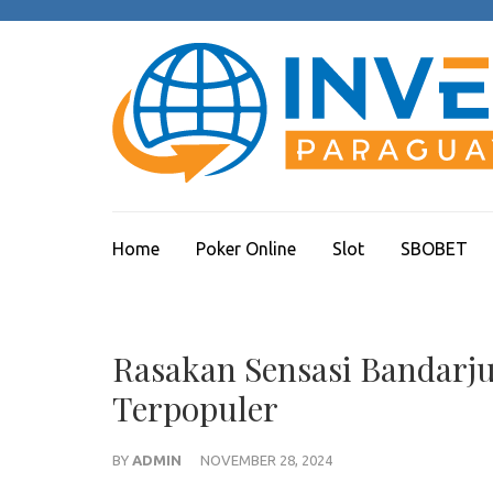
Skip
to
content
(Press
Enter)
Home
Poker Online
Slot
SBOBET
Rasakan Sensasi Bandarju
Terpopuler
BY
ADMIN
NOVEMBER 28, 2024