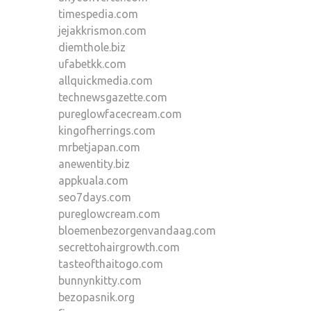
timespedia.com
jejakkrismon.com
diemthole.biz
ufabetkk.com
allquickmedia.com
technewsgazette.com
pureglowfacecream.com
kingofherrings.com
mrbetjapan.com
anewentity.biz
appkuala.com
seo7days.com
pureglowcream.com
bloemenbezorgenvandaag.com
secrettohairgrowth.com
tasteofthaitogo.com
bunnynkitty.com
bezopasnik.org