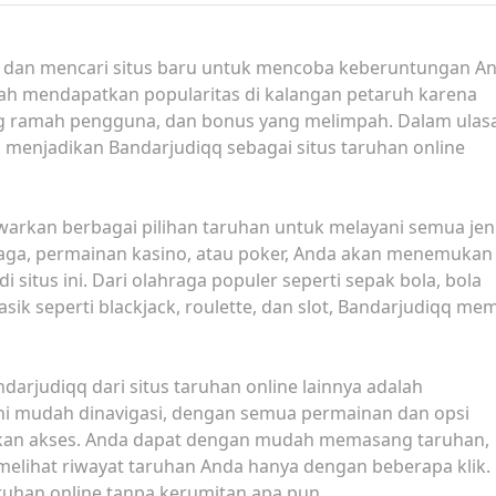
e dan mencari situs baru untuk mencoba keberuntungan An
elah mendapatkan popularitas di kalangan petaruh karena
g ramah pengguna, dan bonus yang melimpah. Dalam ulas
ang menjadikan Bandarjudiqq sebagai situs taruhan online
arkan berbagai pilihan taruhan untuk melayani semua jen
aga, permainan kasino, atau poker, Anda akan menemukan
 situs ini. Dari olahraga populer seperti sepak bola, bola
sik seperti blackjack, roulette, dan slot, Bandarjudiqq memi
arjudiqq dari situs taruhan online lainnya adalah
ni mudah dinavigasi, dengan semua permainan dan opsi
hkan akses. Anda dapat dengan mudah memasang taruhan,
elihat riwayat taruhan Anda hanya dengan beberapa klik. 
uhan online tanpa kerumitan apa pun.