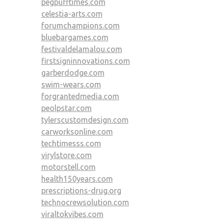
pegpufftimes.com
celestia-arts.com
forumchampions.com
bluebargames.com
festivaldelamalou.com
firstsigninnovations.com
garberdodge.com
swim-wears.com
forgrantedmedia.com
peolpstar.com
tylerscustomdesign.com
carworksonline.com
techtimesss.com
virylstore.com
motorstell.com
health150years.com
prescriptions-drug.org
technocrewsolution.com
viraltokvibes.com