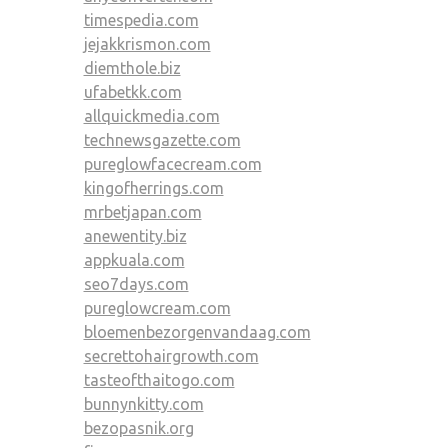
timespedia.com
jejakkrismon.com
diemthole.biz
ufabetkk.com
allquickmedia.com
technewsgazette.com
pureglowfacecream.com
kingofherrings.com
mrbetjapan.com
anewentity.biz
appkuala.com
seo7days.com
pureglowcream.com
bloemenbezorgenvandaag.com
secrettohairgrowth.com
tasteofthaitogo.com
bunnynkitty.com
bezopasnik.org