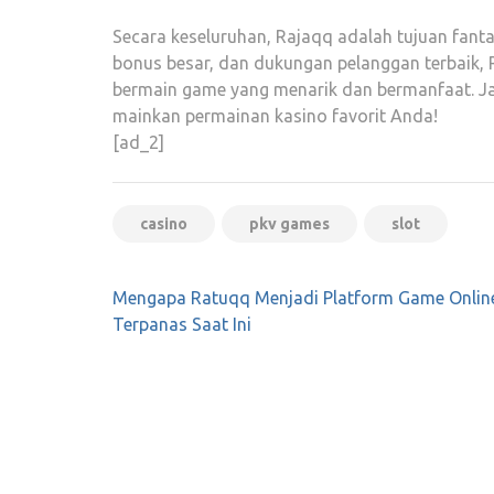
Secara keseluruhan, Rajaqq adalah tujuan fant
bonus besar, dan dukungan pelanggan terbaik,
bermain game yang menarik dan bermanfaat. Ja
mainkan permainan kasino favorit Anda!
[ad_2]
casino
pkv games
slot
Post
Mengapa Ratuqq Menjadi Platform Game Onlin
navigation
Terpanas Saat Ini