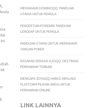
h,
MEMAHAMI DOMINOQQ: PANDUAN
 Anda
UTAMA UNTUK PEMULA
PENGERTIAN POKER88: PANDUAN
una.
LENGKAP UNTUK PEMULA
lai
Ini
PANDUAN UTAMA UNTUK MEMAHAMI
TANGAN POKER
RASAKAN SENSASI AJOQQ: DESTINASI
adiah
PERMAINAN TERBAIK
yak
MENGAPA ZOYAQQ HARUS MENJADI
PLATFORM PILIHAN ANDA UNTUK
im
PERMAINAN ONLINE
g
LINK LAINNYA