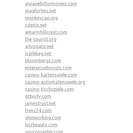
vivianebritoimoveis.com
magforbes.net
monkeycap.org
sdenix.net
amarinhillcrest.com
the-tourist.org
advogato.net
isafebag.net
bloombergz.com
enterpriseboosts.com
casino-kartenspiele.com
casino-automatenspiele.org
casino-tischspiele.com
otbody.com
jamestrust.net
trenz24.com
skipworking.com
loizbeauty.com
anyconverter.com