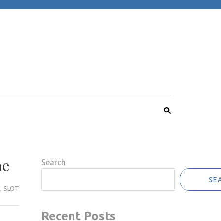
S POKER ONLINE
 banyak pilihan bonus. Dapatkan lebih banyak keuntungan dengan
PILIHAN BONUS
ne
Search
SE
E
,
SLOT
Recent Posts