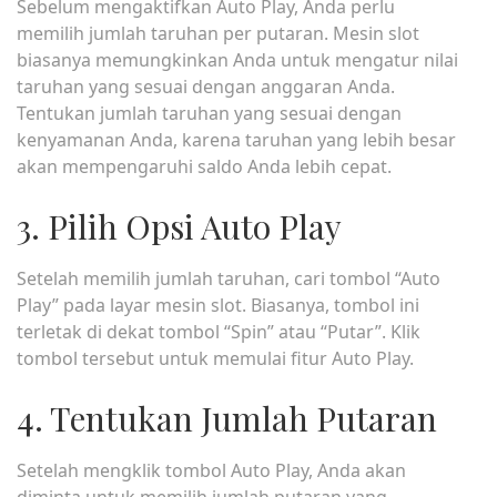
Sebelum mengaktifkan Auto Play, Anda perlu
memilih jumlah taruhan per putaran. Mesin slot
biasanya memungkinkan Anda untuk mengatur nilai
taruhan yang sesuai dengan anggaran Anda.
Tentukan jumlah taruhan yang sesuai dengan
kenyamanan Anda, karena taruhan yang lebih besar
akan mempengaruhi saldo Anda lebih cepat.
3. Pilih Opsi Auto Play
Setelah memilih jumlah taruhan, cari tombol “Auto
Play” pada layar mesin slot. Biasanya, tombol ini
terletak di dekat tombol “Spin” atau “Putar”. Klik
tombol tersebut untuk memulai fitur Auto Play.
4. Tentukan Jumlah Putaran
Setelah mengklik tombol Auto Play, Anda akan