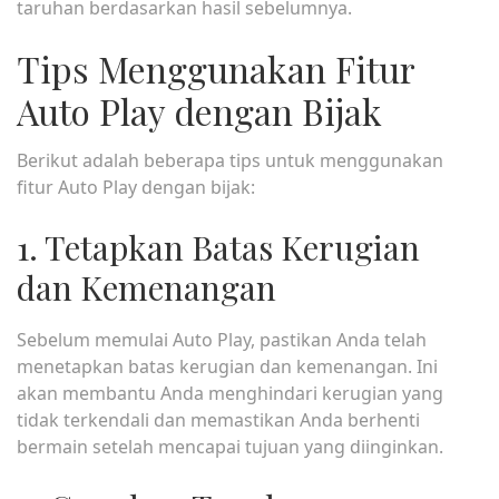
taruhan berdasarkan hasil sebelumnya.
Tips Menggunakan Fitur
Auto Play dengan Bijak
Berikut adalah beberapa tips untuk menggunakan
fitur Auto Play dengan bijak:
1. Tetapkan Batas Kerugian
dan Kemenangan
Sebelum memulai Auto Play, pastikan Anda telah
menetapkan batas kerugian dan kemenangan. Ini
akan membantu Anda menghindari kerugian yang
tidak terkendali dan memastikan Anda berhenti
bermain setelah mencapai tujuan yang diinginkan.