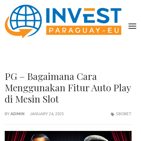
Skip
to
content
(Press
Enter)
PKV GAMES: SITUS POKER ONLINE
Bergabunglah di PKV Games, situs poker online dengan banyak
pilihan bonus. Dapatkan lebih banyak keuntungan dengan
DENGAN BANYAK PILIHAN BONUS
berbagai penawaran menarik setiap hari.
PG – Bagaimana Cara
Menggunakan Fitur Auto Play
di Mesin Slot
BY
ADMIN
JANUARY 24, 2025
SBOBET