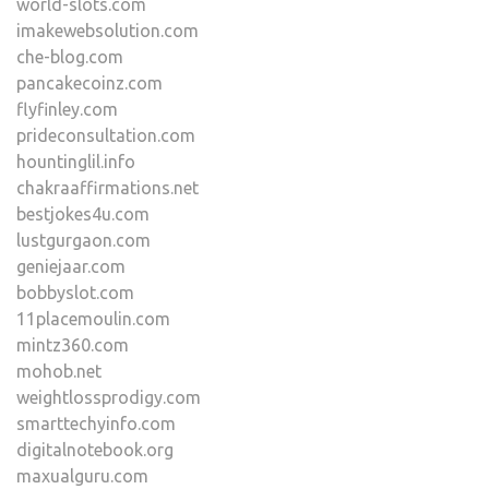
world-slots.com
imakewebsolution.com
che-blog.com
pancakecoinz.com
flyfinley.com
prideconsultation.com
hountinglil.info
chakraaffirmations.net
bestjokes4u.com
lustgurgaon.com
geniejaar.com
bobbyslot.com
11placemoulin.com
mintz360.com
mohob.net
weightlossprodigy.com
smarttechyinfo.com
digitalnotebook.org
maxualguru.com