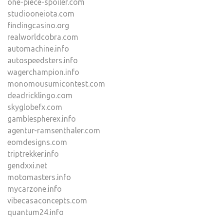
one-piece-spoiler.com
studiooneiota.com
findingcasino.org
realworldcobra.com
automachine.info
autospeedsters.info
wagerchampion.info
monomousumicontest.com
deadricklingo.com
skyglobefx.com
gamblespherex.info
agentur-ramsenthaler.com
eomdesigns.com
triptrekker.info
gendxxi.net
motomasters.info
mycarzone.info
vibecasaconcepts.com
quantum24.info