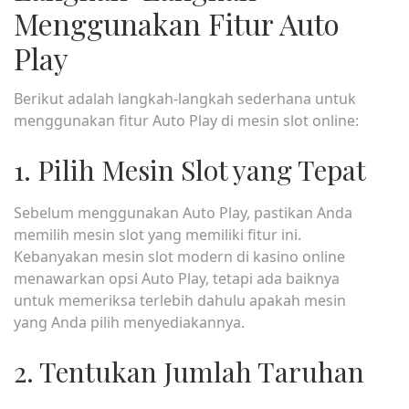
Menggunakan Fitur Auto
Play
Berikut adalah langkah-langkah sederhana untuk
menggunakan fitur Auto Play di mesin slot online:
1. Pilih Mesin Slot yang Tepat
Sebelum menggunakan Auto Play, pastikan Anda
memilih mesin slot yang memiliki fitur ini.
Kebanyakan mesin slot modern di kasino online
menawarkan opsi Auto Play, tetapi ada baiknya
untuk memeriksa terlebih dahulu apakah mesin
yang Anda pilih menyediakannya.
2. Tentukan Jumlah Taruhan