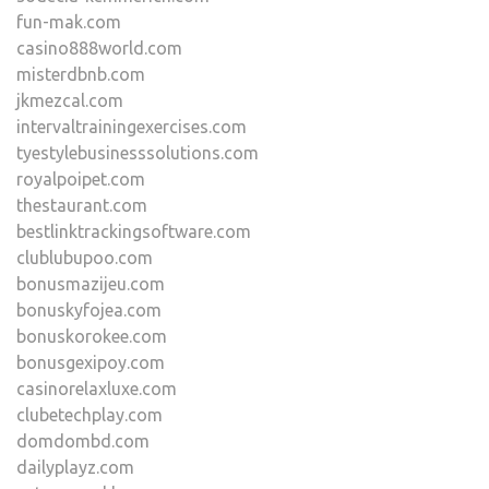
fun-mak.com
casino888world.com
misterdbnb.com
jkmezcal.com
intervaltrainingexercises.com
tyestylebusinesssolutions.com
royalpoipet.com
thestaurant.com
bestlinktrackingsoftware.com
clublubupoo.com
bonusmazijeu.com
bonuskyfojea.com
bonuskorokee.com
bonusgexipoy.com
casinorelaxluxe.com
clubetechplay.com
domdombd.com
dailyplayz.com