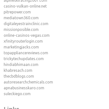
alpineskiracing2007.com
casino-vulkan-online.net
pitrepower.com
mediatown360.com
digitaleyestrainclinic.com
missionposible.com
online-casinos-vegas.com
xfinityrouterlogin.com
marketingjacks.com
topappliancereviews.com
trickytechupdates.com
hindiabhimaan.com
khabresach.com
thecbdblogs.com
autoresearchchemicals.com
apnabusinesskaro.com
suleckiego.com
Links