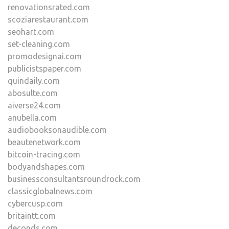
renovationsrated.com
scoziarestaurant.com
seohart.com
set-cleaning.com
promodesignai.com
publicistspaper.com
quindaily.com
abosulte.com
aiverse24.com
anubella.com
audiobooksonaudible.com
beautenetwork.com
bitcoin-tracing.com
bodyandshapes.com
businessconsultantsroundrock.com
classicglobalnews.com
cybercusp.com
britaintt.com
deconds.com