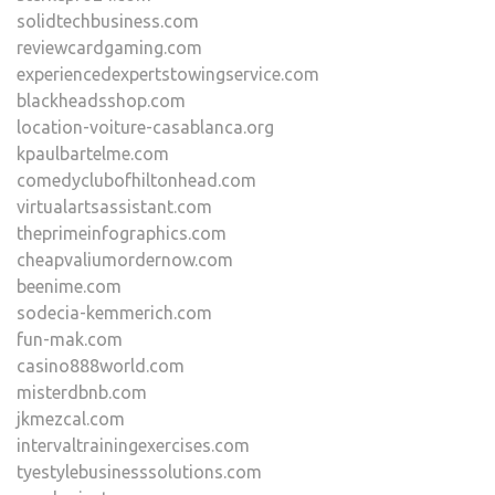
solidtechbusiness.com
reviewcardgaming.com
experiencedexpertstowingservice.com
blackheadsshop.com
location-voiture-casablanca.org
kpaulbartelme.com
comedyclubofhiltonhead.com
virtualartsassistant.com
theprimeinfographics.com
cheapvaliumordernow.com
beenime.com
sodecia-kemmerich.com
fun-mak.com
casino888world.com
misterdbnb.com
jkmezcal.com
intervaltrainingexercises.com
tyestylebusinesssolutions.com