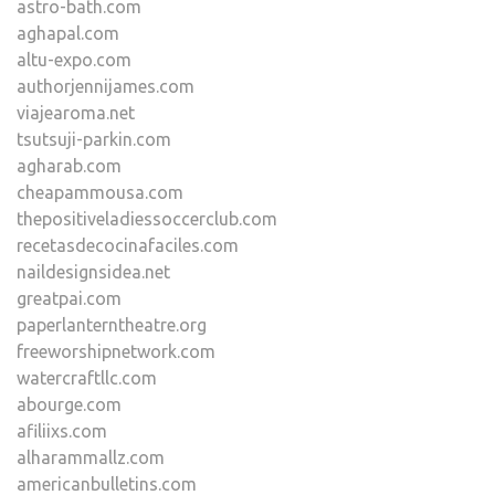
astro-bath.com
aghapal.com
altu-expo.com
authorjennijames.com
viajearoma.net
tsutsuji-parkin.com
agharab.com
cheapammousa.com
thepositiveladiessoccerclub.com
recetasdecocinafaciles.com
naildesignsidea.net
greatpai.com
paperlanterntheatre.org
freeworshipnetwork.com
watercraftllc.com
abourge.com
afiliixs.com
alharammallz.com
americanbulletins.com