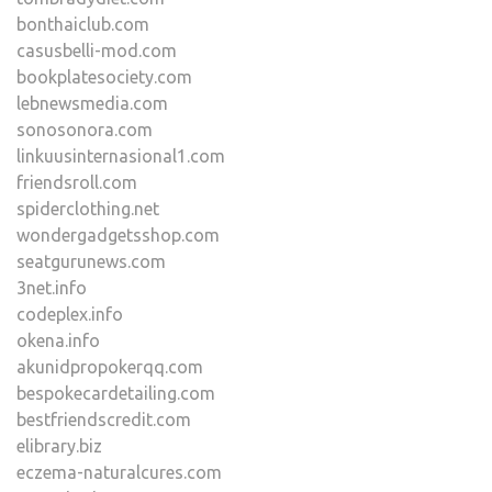
bonthaiclub.com
casusbelli-mod.com
bookplatesociety.com
lebnewsmedia.com
sonosonora.com
linkuusinternasional1.com
friendsroll.com
spiderclothing.net
wondergadgetsshop.com
seatgurunews.com
3net.info
codeplex.info
okena.info
akunidpropokerqq.com
bespokecardetailing.com
bestfriendscredit.com
elibrary.biz
eczema-naturalcures.com