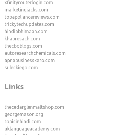
xfinityrouterlogin.com
marketingjacks.com
topappliancereviews.com
trickytechupdates.com
hindiabhimaan.com
khabresach.com
thecbdblogs.com
autoresearchchemicals.com
apnabusinesskaro.com
suleckiego.com
Links
thecedarglenmaltshop.com
georgemason.org
topicinhindi.com
uklanguageacademy.com