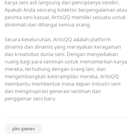
karya seni asli langsung dari penciptanya sendiri.
Apakah Anda seorang kolektor berpengalaman atau
pecinta seni kasual, ArtisQQ memiliki sesuatu untuk
dinikmati dan dihargai semua orang.
Secara keseluruhan, ArtisQQ adalah platform
dinamis dan dinamis yang merayakan keragaman
dan kreativitas dunia seni. Dengan menyediakan
ruang bagi para seniman untuk memamerkan karya
mereka, terhubung dengan orang lain, dan
mengembangkan keterampilan mereka, ArtisQQ
membantu membentuk masa depan industri seni
dan menginspirasi generasi seniman dan
penggemar seni baru.
pkv games