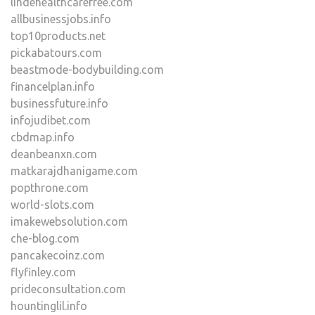
lindehealthcarefree.com
allbusinessjobs.info
top10products.net
pickabatours.com
beastmode-bodybuilding.com
financelplan.info
businessfuture.info
infojudibet.com
cbdmap.info
deanbeanxn.com
matkarajdhanigame.com
popthrone.com
world-slots.com
imakewebsolution.com
che-blog.com
pancakecoinz.com
flyfinley.com
prideconsultation.com
hountinglil.info