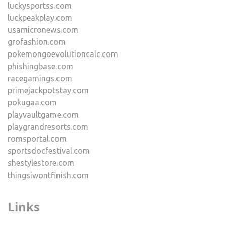
luckysportss.com
luckpeakplay.com
usamicronews.com
grofashion.com
pokemongoevolutioncalc.com
phishingbase.com
racegamings.com
primejackpotstay.com
pokugaa.com
playvaultgame.com
playgrandresorts.com
romsportal.com
sportsdocfestival.com
shestylestore.com
thingsiwontfinish.com
Links