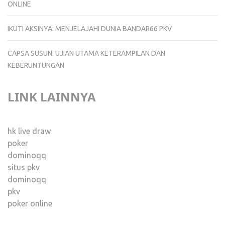
ONLINE
IKUTI AKSINYA: MENJELAJAHI DUNIA BANDAR66 PKV
CAPSA SUSUN: UJIAN UTAMA KETERAMPILAN DAN
KEBERUNTUNGAN
LINK LAINNYA
hk live draw
poker
dominoqq
situs pkv
dominoqq
pkv
poker online