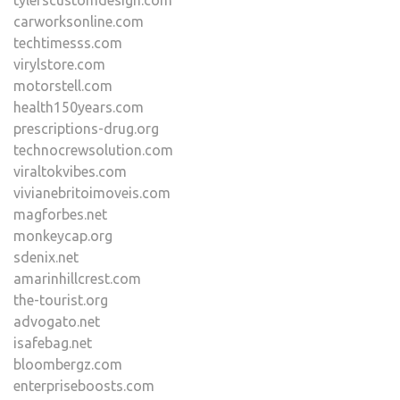
tylerscustomdesign.com
carworksonline.com
techtimesss.com
virylstore.com
motorstell.com
health150years.com
prescriptions-drug.org
technocrewsolution.com
viraltokvibes.com
vivianebritoimoveis.com
magforbes.net
monkeycap.org
sdenix.net
amarinhillcrest.com
the-tourist.org
advogato.net
isafebag.net
bloombergz.com
enterpriseboosts.com