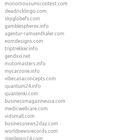
monomousumicontest.com
deadricklingo.com
skyglobefx.com
gamblespherex.info
agentur-ramsenthaler.com
eomdesigns.com
triptrekker.info
gendxxi.net
motomasters.info
mycarzone.info
vibecasaconcepts.com
quantum24.info
quantenki.com
businessmagazineusa.com
medicwellcare.com
vidsmall.com
businessnews2day.com
worldnewsrecords.com
sterilepro24.com