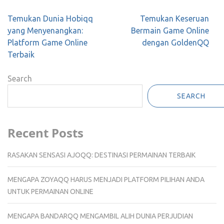
Post
Temukan Dunia Hobiqq
Temukan Keseruan
navigation
yang Menyenangkan:
Bermain Game Online
Platform Game Online
dengan GoldenQQ
Terbaik
Search
SEARCH
Recent Posts
RASAKAN SENSASI AJOQQ: DESTINASI PERMAINAN TERBAIK
MENGAPA ZOYAQQ HARUS MENJADI PLATFORM PILIHAN ANDA
UNTUK PERMAINAN ONLINE
MENGAPA BANDARQQ MENGAMBIL ALIH DUNIA PERJUDIAN