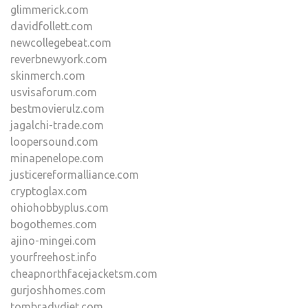
glimmerick.com
davidfollett.com
newcollegebeat.com
reverbnewyork.com
skinmerch.com
usvisaforum.com
bestmovierulz.com
jagalchi-trade.com
loopersound.com
minapenelope.com
justicereformalliance.com
cryptoglax.com
ohiohobbyplus.com
bogothemes.com
ajino-mingei.com
yourfreehost.info
cheapnorthfacejacketsm.com
gurjoshhomes.com
tombradydiet.com