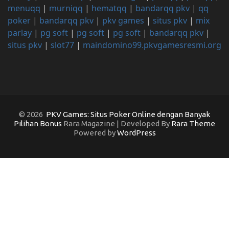
menuqq
|
murniqq
|
hematqq
|
bandarqq pkv
|
qq
poker
|
bandarqq pkv
|
pkv games
|
situs pkv
|
mix
parlay
|
pg soft
|
pg soft
|
pg soft
|
bandarqq pkv
|
situs pkv
|
slot77
|
maindomino99.pkvgamesresmi.org
© 2026
PKV Games: Situs Poker Online dengan Banyak
Pilihan Bonus
Rara Magazine | Developed By
Rara Theme
Powered by
WordPress