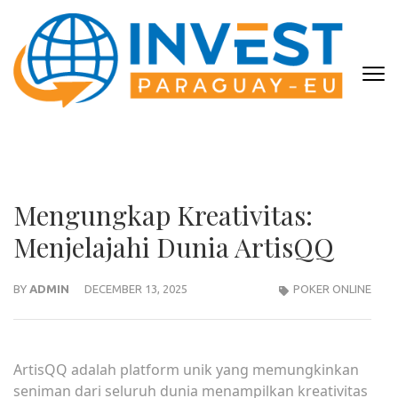
Skip
to
content
(Press
Enter)
PKV GAMES: SITUS POKER ONLINE
Bergabunglah di PKV Games, situs poker online dengan banyak
pilihan bonus. Dapatkan lebih banyak keuntungan dengan
DENGAN BANYAK PILIHAN BONUS
berbagai penawaran menarik setiap hari.
Mengungkap Kreativitas:
Menjelajahi Dunia ArtisQQ
BY
ADMIN
DECEMBER 13, 2025
POKER ONLINE
ArtisQQ adalah platform unik yang memungkinkan
seniman dari seluruh dunia menampilkan kreativitas