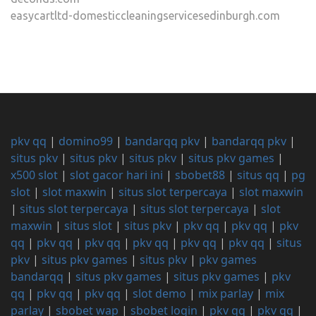
easycartltd-domesticcleaningservicesedinburgh.com
pkv qq
|
domino99
|
bandarqq pkv
|
bandarqq pkv
|
situs pkv
|
situs pkv
|
situs pkv
|
situs pkv games
|
x500 slot
|
slot gacor hari ini
|
sbobet88
|
situs qq
|
pg
slot
|
slot maxwin
|
situs slot terpercaya
|
slot maxwin
|
situs slot terpercaya
|
situs slot terpercaya
|
slot
maxwin
|
situs slot
|
situs pkv
|
pkv qq
|
pkv qq
|
pkv
qq
|
pkv qq
|
pkv qq
|
pkv qq
|
pkv qq
|
pkv qq
|
situs
pkv
|
situs pkv games
|
situs pkv
|
pkv games
bandarqq
|
situs pkv games
|
situs pkv games
|
pkv
qq
|
pkv qq
|
pkv qq
|
slot demo
|
mix parlay
|
mix
parlay
|
sbobet wap
|
sbobet login
|
pkv qq
|
pkv qq
|