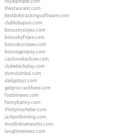
royalpoipet.com
thestaurant.com
bestlinktrackingsoftware.com
clublubupoo.com
bonusmazijeu.com
bonuskyfojea.com
bonuskorokee.com
bonusgexipoy.com
casinorelaxluxe.com
clubetechplay.com
domdombd.com
dailyplayz.com
getprocrackhere.com
fastinnews.com
fannybanny.com
ifinitymarketer.com
jackpotkoning.com
modlinknetworks.com
longtimenewz.com