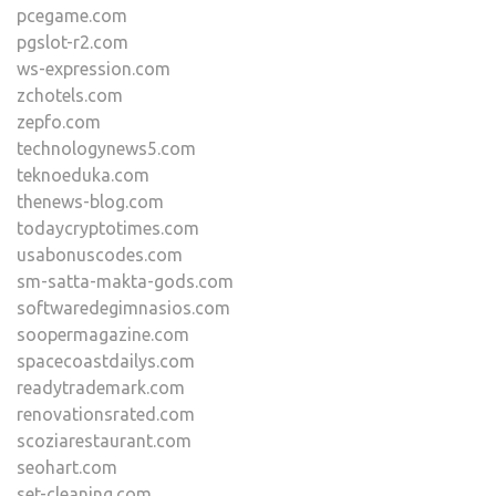
pcegame.com
pgslot-r2.com
ws-expression.com
zchotels.com
zepfo.com
technologynews5.com
teknoeduka.com
thenews-blog.com
todaycryptotimes.com
usabonuscodes.com
sm-satta-makta-gods.com
softwaredegimnasios.com
soopermagazine.com
spacecoastdailys.com
readytrademark.com
renovationsrated.com
scoziarestaurant.com
seohart.com
set-cleaning.com