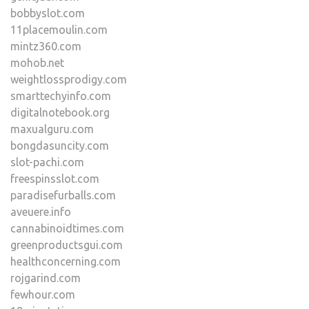
bobbyslot.com
11placemoulin.com
mintz360.com
mohob.net
weightlossprodigy.com
smarttechyinfo.com
digitalnotebook.org
maxualguru.com
bongdasuncity.com
slot-pachi.com
freespinsslot.com
paradisefurballs.com
aveuere.info
cannabinoidtimes.com
greenproductsgui.com
healthconcerning.com
rojgarind.com
fewhour.com