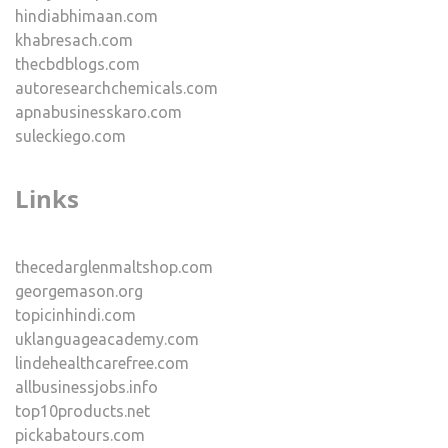
hindiabhimaan.com
khabresach.com
thecbdblogs.com
autoresearchchemicals.com
apnabusinesskaro.com
suleckiego.com
Links
thecedarglenmaltshop.com
georgemason.org
topicinhindi.com
uklanguageacademy.com
lindehealthcarefree.com
allbusinessjobs.info
top10products.net
pickabatours.com