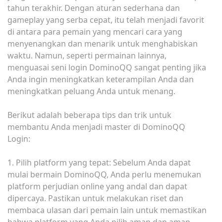
tahun terakhir. Dengan aturan sederhana dan
gameplay yang serba cepat, itu telah menjadi favorit
di antara para pemain yang mencari cara yang
menyenangkan dan menarik untuk menghabiskan
waktu. Namun, seperti permainan lainnya,
menguasai seni login DominoQQ sangat penting jika
Anda ingin meningkatkan keterampilan Anda dan
meningkatkan peluang Anda untuk menang.
Berikut adalah beberapa tips dan trik untuk
membantu Anda menjadi master di DominoQQ
Login:
1. Pilih platform yang tepat: Sebelum Anda dapat
mulai bermain DominoQQ, Anda perlu menemukan
platform perjudian online yang andal dan dapat
dipercaya. Pastikan untuk melakukan riset dan
membaca ulasan dari pemain lain untuk memastikan