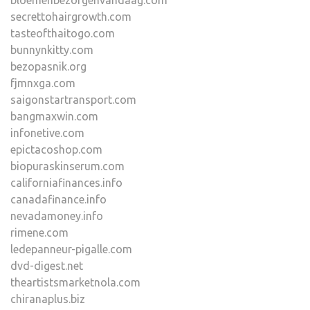
bloemenbezorgenvandaag.com
secrettohairgrowth.com
tasteofthaitogo.com
bunnynkitty.com
bezopasnik.org
fjmnxga.com
saigonstartransport.com
bangmaxwin.com
infonetive.com
epictacoshop.com
biopuraskinserum.com
californiafinances.info
canadafinance.info
nevadamoney.info
rimene.com
ledepanneur-pigalle.com
dvd-digest.net
theartistsmarketnola.com
chiranaplus.biz