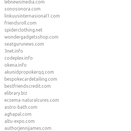
lebnewsmedia.com
sonosonora.com
linkuusinternasional1.com
friendsroll.com
spiderclothing.net
wondergadgetsshop.com
seatgurunews.com
3net.info
codeplex.info
okena.info
akunidpropokerqq.com
bespokecardetailing.com
bestfriendscredit.com
elibrary.biz
eczema-naturalcures.com
astro-bath.com
aghapal.com
altu-expo.com
authorjennijames.com