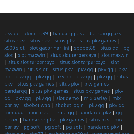
pkv qq
|
domino99
|
bandarqq pkv
|
bandarqq pkv
|
situs pkv
|
situs pkv
|
situs pkv
|
situs pkv games
|
x500 slot
|
slot gacor hari ini
|
sbobet88
|
situs qq
|
pg
slot
|
slot maxwin
|
situs slot terpercaya
|
slot maxwin
|
situs slot terpercaya
|
situs slot terpercaya
|
slot
maxwin
|
situs slot
|
situs pkv
|
pkv qq
|
pkv qq
|
pkv
qq
|
pkv qq
|
pkv qq
|
pkv qq
|
pkv qq
|
pkv qq
|
situs
pkv
|
situs pkv games
|
situs pkv
|
pkv games
bandarqq
|
situs pkv games
|
situs pkv games
|
pkv
qq
|
pkv qq
|
pkv qq
|
slot demo
|
mix parlay
|
mix
parlay
|
sbobet wap
|
sbobet login
|
pkv qq
|
pkv qq
|
menuqq
|
murniqq
|
hematqq
|
bandarqq pkv
|
qq
poker
|
bandarqq pkv
|
pkv games
|
situs pkv
|
mix
parlay
|
pg soft
|
pg soft
|
pg soft
|
bandarqq pkv
|
situs pkv
|
slot77
|
maindomino99.pkvgamesresmi.org