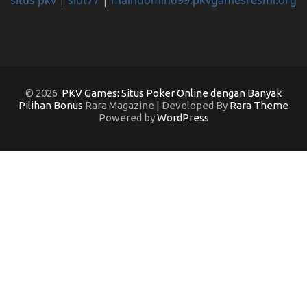
© 2026
PKV Games: Situs Poker Online dengan Banyak
Pilihan Bonus
Rara Magazine | Developed By
Rara Theme
Powered by
WordPress