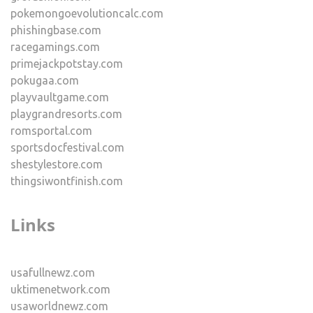
pokemongoevolutioncalc.com
phishingbase.com
racegamings.com
primejackpotstay.com
pokugaa.com
playvaultgame.com
playgrandresorts.com
romsportal.com
sportsdocfestival.com
shestylestore.com
thingsiwontfinish.com
Links
usafullnewz.com
uktimenetwork.com
usaworldnewz.com