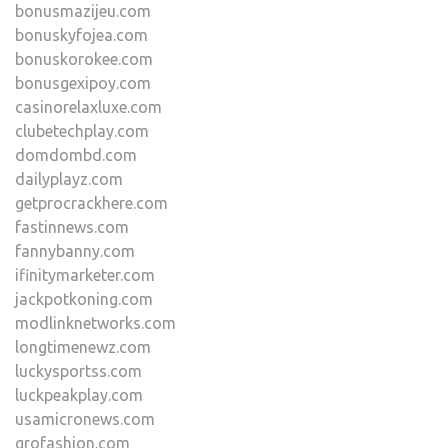
bonusmazijeu.com
bonuskyfojea.com
bonuskorokee.com
bonusgexipoy.com
casinorelaxluxe.com
clubetechplay.com
domdombd.com
dailyplayz.com
getprocrackhere.com
fastinnews.com
fannybanny.com
ifinitymarketer.com
jackpotkoning.com
modlinknetworks.com
longtimenewz.com
luckysportss.com
luckpeakplay.com
usamicronews.com
grofashion.com