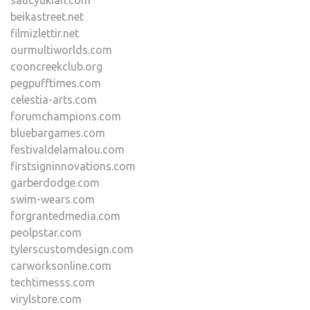
saucyukiah.com
beikastreet.net
filmizlettir.net
ourmultiworlds.com
cooncreekclub.org
pegpufftimes.com
celestia-arts.com
forumchampions.com
bluebargames.com
festivaldelamalou.com
firstsigninnovations.com
garberdodge.com
swim-wears.com
forgrantedmedia.com
peolpstar.com
tylerscustomdesign.com
carworksonline.com
techtimesss.com
virylstore.com