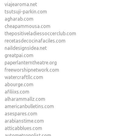
viajearoma.net
tsutsuji-parkin.com
agharab.com
cheapammousa.com
thepositiveladiessoccerclub.com
recetasdecocinafaciles.com
naildesignsidea.net
greatpai.com
paperlanterntheatre.org
freeworshipnetwork.com
watercraftllc.com
abourge.com
afiliixs.com
alharammallz.com
americanbulletins.com
asespares.com
arabianstime.com
atticabblues.com
autometropolist.com