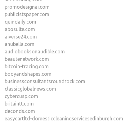
promodesignai.com
publicistspaper.com
quindaily.com
abosulte.com
aiverse24.com
anubella.com
audiobooksonaudible.com
beautenetwork.com
bitcoin-tracing.com
bodyandshapes.com
businessconsultantsroundrock.com
classicglobalnews.com
cybercusp.com
britaintt.com
deconds.com
easycartltd-domesticcleaningservicesedinburgh.com