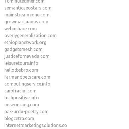
18minutetimer.com
semanticseostars.com
mainstreamzone.com
growmarijuanas.com
webnshare.com
overlygeneralization.com
ethiopianetwork.org
gadgetsmesh.com
justicefornevada.com
leisuretours.info
hellotbsbro.com
farmandpetscare.com
computingservice.info
caiofracini.com
techpositive.info
unseonrang.com
pak-urdu-poetry.com
blogcetra.com
internetmarketingsolutions.co