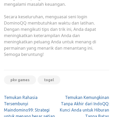
mengalami masalah keuangan.
Secara keseluruhan, menguasai seni login
DominoQQ membutuhkan waktu dan latihan.
Dengan mengikuti tips dan trik ini, Anda dapat
meningkatkan keterampilan Anda dan
meningkatkan peluang Anda untuk menang di
permainan yang menarik dan menantang ini.
Semoga beruntung!
pkv games
togel
Post
Temukan Rahasia
Temukan Kemungkinan
navigation
Tersembunyi
Tanpa Akhir dari IndoQQ:
Maindomino99: Strategi
Kunci Anda untuk Hiburan
untuk menang besar setiap
Tanpa Batas