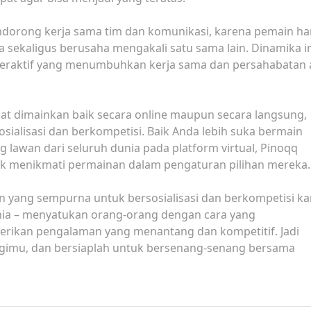
orong kerja sama tim dan komunikasi, karena pemain ha
sekaligus berusaha mengakali satu sama lain. Dinamika in
eraktif yang menumbuhkan kerja sama dan persahabatan 
pat dimainkan baik secara online maupun secara langsung,
sialisasi dan berkompetisi. Baik Anda lebih suka bermain
 lawan dari seluruh dunia pada platform virtual, Pinoqq
k menikmati permainan dalam pengaturan pilihan mereka.
n yang sempurna untuk bersosialisasi dan berkompetisi k
ia – menyatukan orang-orang dengan cara yang
rikan pengalaman yang menantang dan kompetitif. Jadi
gimu, dan bersiaplah untuk bersenang-senang bersama