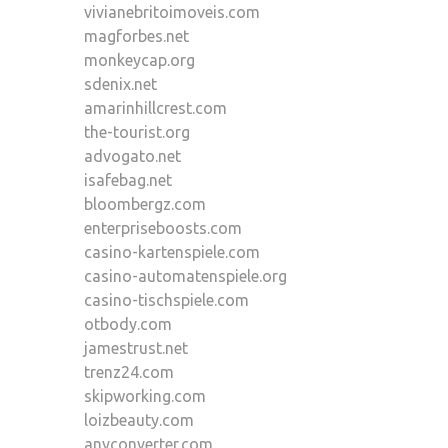
vivianebritoimoveis.com
magforbes.net
monkeycap.org
sdenix.net
amarinhillcrest.com
the-tourist.org
advogato.net
isafebag.net
bloombergz.com
enterpriseboosts.com
casino-kartenspiele.com
casino-automatenspiele.org
casino-tischspiele.com
otbody.com
jamestrust.net
trenz24.com
skipworking.com
loizbeauty.com
anyconverter.com