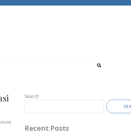
S POKER ONLINE
engan banyak pilihan bonus. Dapatkan lebih banyak keuntungan
PILIHAN BONUS
asi
Search
SE
ONLINE
Recent Posts