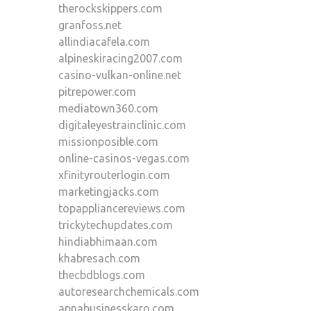
therockskippers.com
granfoss.net
allindiacafela.com
alpineskiracing2007.com
casino-vulkan-online.net
pitrepower.com
mediatown360.com
digitaleyestrainclinic.com
missionposible.com
online-casinos-vegas.com
xfinityrouterlogin.com
marketingjacks.com
topappliancereviews.com
trickytechupdates.com
hindiabhimaan.com
khabresach.com
thecbdblogs.com
autoresearchchemicals.com
apnabusinesskaro.com