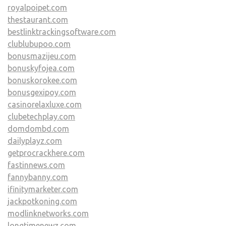
royalpoipet.com
thestaurant.com
bestlinktrackingsoftware.com
clublubupoo.com
bonusmazijeu.com
bonuskyfojea.com
bonuskorokee.com
bonusgexipoy.com
casinorelaxluxe.com
clubetechplay.com
domdombd.com
dailyplayz.com
getprocrackhere.com
fastinnews.com
fannybanny.com
ifinitymarketer.com
jackpotkoning.com
modlinknetworks.com
longtimenewz.com