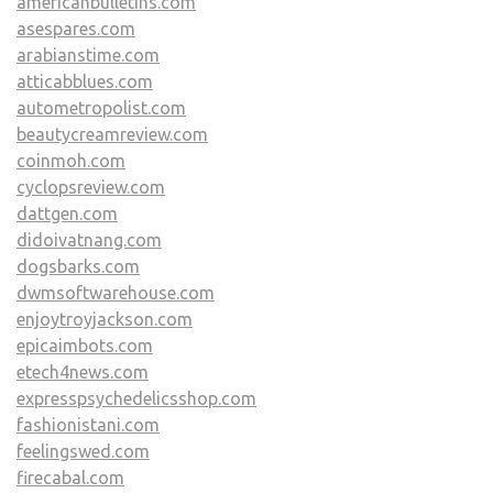
americanbulletins.com
asespares.com
arabianstime.com
atticabblues.com
autometropolist.com
beautycreamreview.com
coinmoh.com
cyclopsreview.com
dattgen.com
didoivatnang.com
dogsbarks.com
dwmsoftwarehouse.com
enjoytroyjackson.com
epicaimbots.com
etech4news.com
expresspsychedelicsshop.com
fashionistani.com
feelingswed.com
firecabal.com