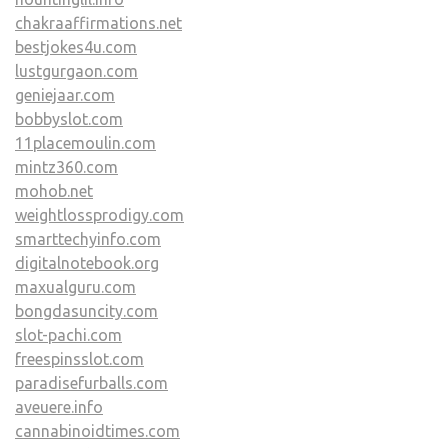
chakraaffirmations.net
bestjokes4u.com
lustgurgaon.com
geniejaar.com
bobbyslot.com
11placemoulin.com
mintz360.com
mohob.net
weightlossprodigy.com
smarttechyinfo.com
digitalnotebook.org
maxualguru.com
bongdasuncity.com
slot-pachi.com
freespinsslot.com
paradisefurballs.com
aveuere.info
cannabinoidtimes.com