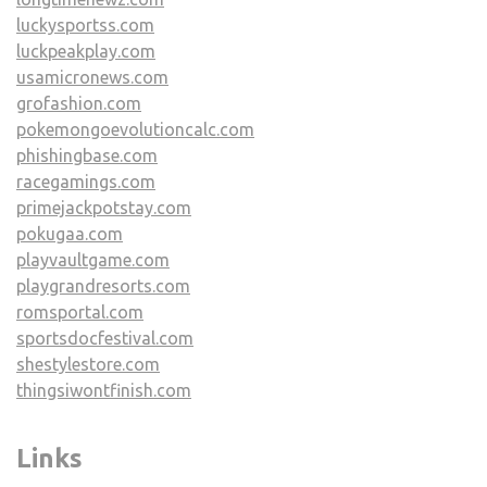
luckysportss.com
luckpeakplay.com
usamicronews.com
grofashion.com
pokemongoevolutioncalc.com
phishingbase.com
racegamings.com
primejackpotstay.com
pokugaa.com
playvaultgame.com
playgrandresorts.com
romsportal.com
sportsdocfestival.com
shestylestore.com
thingsiwontfinish.com
Links