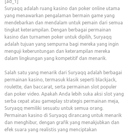
[ad_1]
Suryaqq adalah ruang kasino dan poker online utama
yang menawarkan pengalaman bermain game yang
mendebarkan dan mendalam untuk pemain dari semua
tingkat keterampilan. Dengan berbagai permainan
kasino dan turnamen poker untuk dipilih, Suryaqq
adalah tujuan yang sempurna bagi mereka yang ingin
menguji keberuntungan dan keterampilan mereka
dalam lingkungan yang kompetitif dan menarik.
Salah satu yang menarik dari Suryaqq adalah berbagai
permainan kasino, termasuk klasik seperti blackjack,
roulette, dan baccarat, serta permainan slot populer
dan poker video. Apakah Anda lebih suka aksi slot yang
serba cepat atau gameplay strategis permainan meja,
Suryaqq memiliki sesuatu untuk semua orang.
Permainan kasino di Suryaqq dirancang untuk menarik
dan menghibur, dengan grafik yang menakjubkan dan
efek suara yang realistis yang menciptakan