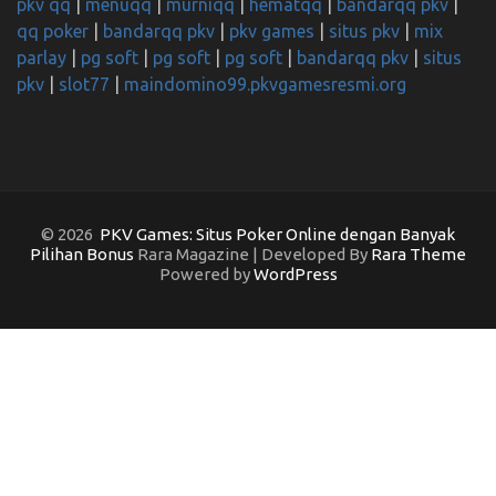
pkv qq
|
menuqq
|
murniqq
|
hematqq
|
bandarqq pkv
|
qq poker
|
bandarqq pkv
|
pkv games
|
situs pkv
|
mix
parlay
|
pg soft
|
pg soft
|
pg soft
|
bandarqq pkv
|
situs
pkv
|
slot77
|
maindomino99.pkvgamesresmi.org
© 2026
PKV Games: Situs Poker Online dengan Banyak
Pilihan Bonus
Rara Magazine | Developed By
Rara Theme
Powered by
WordPress