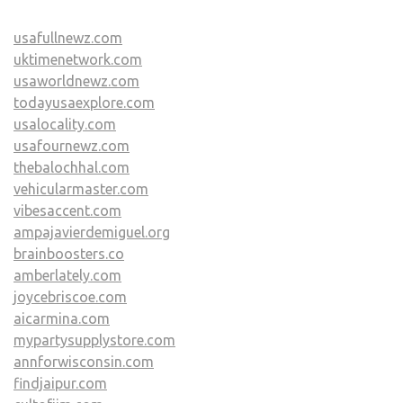
usafullnewz.com
uktimenetwork.com
usaworldnewz.com
todayusaexplore.com
usalocality.com
usafournewz.com
thebalochhal.com
vehicularmaster.com
vibesaccent.com
ampajavierdemiguel.org
brainboosters.co
amberlately.com
joycebriscoe.com
aicarmina.com
mypartysupplystore.com
annforwisconsin.com
findjaipur.com