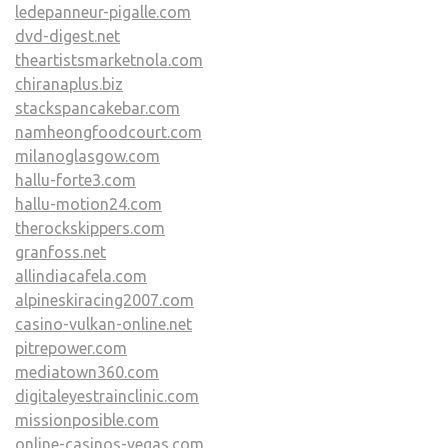
ledepanneur-pigalle.com
dvd-digest.net
theartistsmarketnola.com
chiranaplus.biz
stackspancakebar.com
namheongfoodcourt.com
milanoglasgow.com
hallu-forte3.com
hallu-motion24.com
therockskippers.com
granfoss.net
allindiacafela.com
alpineskiracing2007.com
casino-vulkan-online.net
pitrepower.com
mediatown360.com
digitaleyestrainclinic.com
missionposible.com
online-casinos-vegas.com