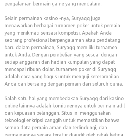
pengalaman bermain game yang mendalam.
Selain permainan kasino -nya, Suryaqq juga
menawarkan berbagai turnamen poker untuk pemain
yang menikmati sensasi kompetisi. Apakah Anda
seorang profesional berpengalaman atau pendatang
baru dalam permainan, Suryaqq memiliki turnamen
untuk Anda. Dengan pembelian yang sesuai dengan
setiap anggaran dan hadiah kumpulan yang dapat
mencapai ribuan dolar, turnamen poker di Suryaqq
adalah cara yang bagus untuk menguji keterampilan
Anda dan bersaing dengan pemain dari seluruh dunia.
Salah satu hal yang membedakan Suryaqq dari kasino
online lainnya adalah komitmennya untuk bermain adil
dan kepuasan pelanggan. Situs ini menggunakan
teknologi enkripsi canggih untuk memastikan bahwa
semua data pemain aman dan terlindungi, dan
permainannya secara teratur diaudit oleh pihak ketiga