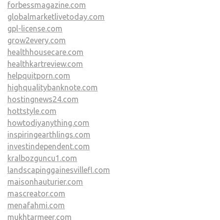
forbessmagazine.com
globalmarketlivetoday.com
gpl-license.com
grow2every.com
healthhousecare.com
healthkartreview.com
helpquitporn.com
highqualitybanknote.com
hostingnews24.com
hottstyle.com
howtodiyanything.com
inspiringearthlings.com
investindependent.com
kralbozguncu1.com
landscapinggainesvillefl.com
maisonhauturier.com
mascreator.com
menafahmi.com
mukhtarmeer.com