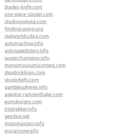
blades-knife.com
one-piece-spoiler.com
studiooneiota.com
findingcasino.org
realworldcobra.com
automachine.info
autospeedsters.info
wagerchampion.info
monomousumicontest.com
deadricklingo.com
skyglobefx.com
gamblespherex.info
agentur-ramsenthaler.com
eomdesigns.com
triptrekker.info
gendxxi.net
motomasters.info
mycarzone.info