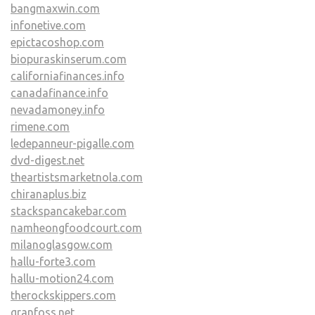
bangmaxwin.com
infonetive.com
epictacoshop.com
biopuraskinserum.com
californiafinances.info
canadafinance.info
nevadamoney.info
rimene.com
ledepanneur-pigalle.com
dvd-digest.net
theartistsmarketnola.com
chiranaplus.biz
stackspancakebar.com
namheongfoodcourt.com
milanoglasgow.com
hallu-forte3.com
hallu-motion24.com
therockskippers.com
granfoss.net