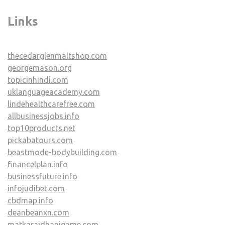
Links
thecedarglenmaltshop.com
georgemason.org
topicinhindi.com
uklanguageacademy.com
lindehealthcarefree.com
allbusinessjobs.info
top10products.net
pickabatours.com
beastmode-bodybuilding.com
financelplan.info
businessfuture.info
infojudibet.com
cbdmap.info
deanbeanxn.com
matkarajdhanigame.com