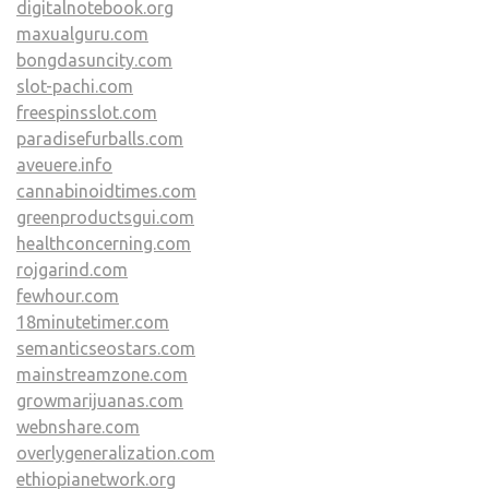
digitalnotebook.org
maxualguru.com
bongdasuncity.com
slot-pachi.com
freespinsslot.com
paradisefurballs.com
aveuere.info
cannabinoidtimes.com
greenproductsgui.com
healthconcerning.com
rojgarind.com
fewhour.com
18minutetimer.com
semanticseostars.com
mainstreamzone.com
growmarijuanas.com
webnshare.com
overlygeneralization.com
ethiopianetwork.org