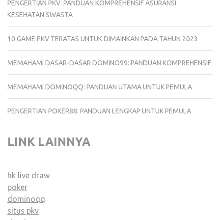
PENGERTIAN PKV: PANDUAN KOMPREHENSIF ASURANSI
KESEHATAN SWASTA
10 GAME PKV TERATAS UNTUK DIMAINKAN PADA TAHUN 2023
MEMAHAMI DASAR-DASAR DOMINO99: PANDUAN KOMPREHENSIF
MEMAHAMI DOMINOQQ: PANDUAN UTAMA UNTUK PEMULA
PENGERTIAN POKER88: PANDUAN LENGKAP UNTUK PEMULA
LINK LAINNYA
hk live draw
poker
dominoqq
situs pkv