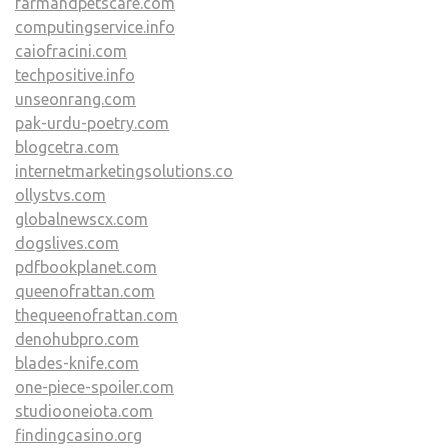
farmandpetscare.com
computingservice.info
caiofracini.com
techpositive.info
unseonrang.com
pak-urdu-poetry.com
blogcetra.com
internetmarketingsolutions.co
ollystvs.com
globalnewscx.com
dogslives.com
pdfbookplanet.com
queenofrattan.com
thequeenofrattan.com
denohubpro.com
blades-knife.com
one-piece-spoiler.com
studiooneiota.com
findingcasino.org