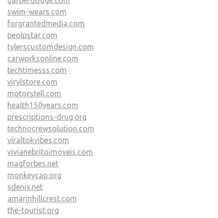
garberdodge.com
swim-wears.com
forgrantedmedia.com
peolpstar.com
tylerscustomdesign.com
carworksonline.com
techtimesss.com
virylstore.com
motorstell.com
health150years.com
prescriptions-drug.org
technocrewsolution.com
viraltokvibes.com
vivianebritoimoveis.com
magforbes.net
monkeycap.org
sdenix.net
amarinhillcrest.com
the-tourist.org