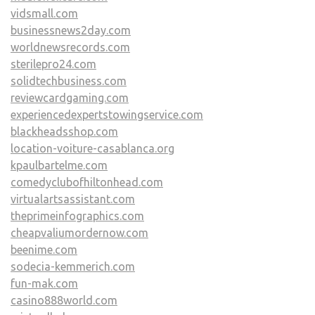
vidsmall.com
businessnews2day.com
worldnewsrecords.com
sterilepro24.com
solidtechbusiness.com
reviewcardgaming.com
experiencedexpertstowingservice.com
blackheadsshop.com
location-voiture-casablanca.org
kpaulbartelme.com
comedyclubofhiltonhead.com
virtualartsassistant.com
theprimeinfographics.com
cheapvaliumordernow.com
beenime.com
sodecia-kemmerich.com
fun-mak.com
casino888world.com