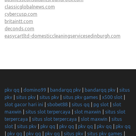
classicglobalnews.com
cybercusp.com
britaintt.com
deconds.com
easycartltd-domesticcleaningservicesedinburgh.com
pkv qq
|
domino99
|
bandarqq pkv
|
bandarqq pkv
|
situs
pkv
|
situs pkv
|
situs pkv
|
situs pkv games
|
x500 slot
|
slot gacor hari ini
|
sbobet88
|
situs qq
|
pg slot
|
slot
maxwin
|
situs slot terpercaya
|
slot maxwin
|
situs slot
terpercaya
|
situs slot terpercaya
|
slot maxwin
|
situs
slot
|
situs pkv
|
pkv qq
|
pkv qq
|
pkv qq
|
pkv qq
|
pkv qq
|
pkv qq
|
pkv qq
|
pkv qq
|
situs pkv
|
situs pkv games
|