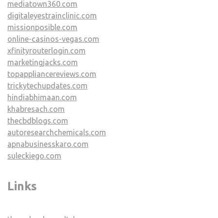
mediatown360.com
digitaleyestrainclinic.com
missionposible.com
online-casinos-vegas.com
xfinityrouterlogin.com
marketingjacks.com
topappliancereviews.com
trickytechupdates.com
hindiabhimaan.com
khabresach.com
thecbdblogs.com
autoresearchchemicals.com
apnabusinesskaro.com
suleckiego.com
Links