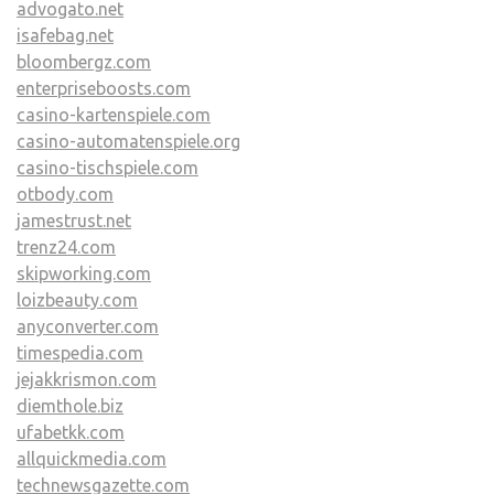
advogato.net
isafebag.net
bloombergz.com
enterpriseboosts.com
casino-kartenspiele.com
casino-automatenspiele.org
casino-tischspiele.com
otbody.com
jamestrust.net
trenz24.com
skipworking.com
loizbeauty.com
anyconverter.com
timespedia.com
jejakkrismon.com
diemthole.biz
ufabetkk.com
allquickmedia.com
technewsgazette.com