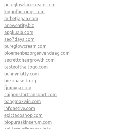
pureglowfacecream.com
kingofherrings.com
mrbetjapan.com
anewentity.biz
appkuala.com
seo7days.com
pureglowcream.com
bloemenbezorgenvandaag.com
secrettohairgrowth.com
tasteofthaitogo.com
bunnynkitty.com
bezopasnik.org
fjmnxga.com
saigonstartransport.com
bangmaxwin.com
infonetive.com
epictacoshop.com
biopuraskinserum.com