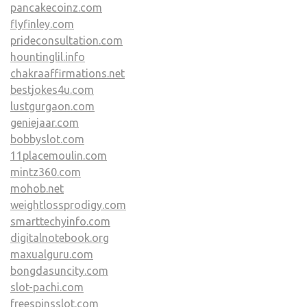
pancakecoinz.com
flyfinley.com
prideconsultation.com
hountinglil.info
chakraaffirmations.net
bestjokes4u.com
lustgurgaon.com
geniejaar.com
bobbyslot.com
11placemoulin.com
mintz360.com
mohob.net
weightlossprodigy.com
smarttechyinfo.com
digitalnotebook.org
maxualguru.com
bongdasuncity.com
slot-pachi.com
freespinsslot.com