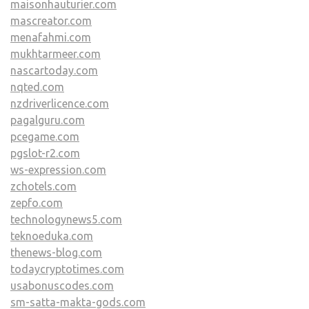
maisonhauturier.com
mascreator.com
menafahmi.com
mukhtarmeer.com
nascartoday.com
nqted.com
nzdriverlicence.com
pagalguru.com
pcegame.com
pgslot-r2.com
ws-expression.com
zchotels.com
zepfo.com
technologynews5.com
teknoeduka.com
thenews-blog.com
todaycryptotimes.com
usabonuscodes.com
sm-satta-makta-gods.com