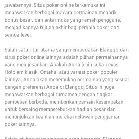
jawabannya. Situs poker online terkemuka ini
menawarkan berbagai macam permainan menarik,
bonus besar, dan antarmuka yang ramah pengguna,
menjadikannya tujuan akhir bagi pemain poker dari
semua level.
Salah satu fitur utama yang membedakan Elangqq dari
situs poker online lainnya adalah pilihan permainannya
yang mengesankan. Apakah Anda lebih suka Texas
Hold’em klasik, Omaha, atau variasi poker populer
lainnya, Anda akan menemukan permainan yang sesuai
dengan preferensi Anda di Elangqq. Situs ini juga
menawarkan berbagai turnamen dengan tingkat
pembelian berbeda, memberikan pemain kesempatan
untuk bersaing memperebutkan hadiah besar dan
menunjukkan keahlian mereka melawan penggemar
poker lainnya.