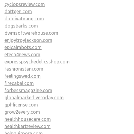
cyclopsreview.com
dattgen.com
didoivatnang.com
dogsbarks.com
dwmsoftwarehouse.com
enjoytroyjackson.com
epicaimbots.com
etech4news.com
expresspsychedelicsshop.com
fashionistani.com
feelingswed.com
firecabal.com
forbessmagazine.com
globalmarketlivetoday.com
gpl-license.com
grow2every.com
healthhousecare.com
healthkartreview.com
helpquitporn.com