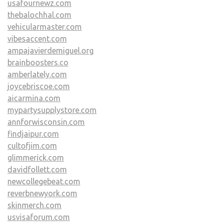
usafournewz.com
thebalochhal.com
vehicularmaster.com
vibesaccent.com
ampajavierdemiguel.org
brainboosters.co
amberlately.com
joycebriscoe.com
aicarmina.com
mypartysupplystore.com
annforwisconsin.com
findjaipur.com
cultofjim.com
glimmerick.com
davidfollett.com
newcollegebeat.com
reverbnewyork.com
skinmerch.com
usvisaforum.com