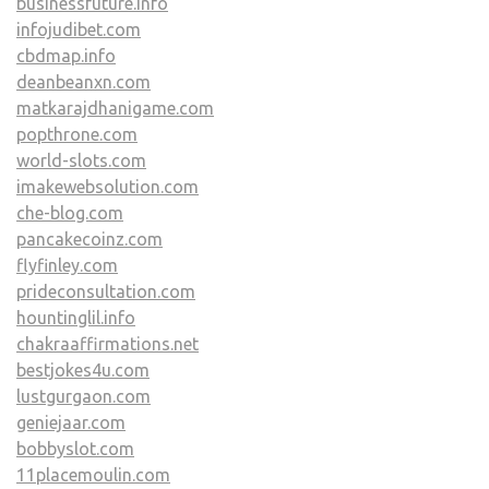
businessfuture.info
infojudibet.com
cbdmap.info
deanbeanxn.com
matkarajdhanigame.com
popthrone.com
world-slots.com
imakewebsolution.com
che-blog.com
pancakecoinz.com
flyfinley.com
prideconsultation.com
hountinglil.info
chakraaffirmations.net
bestjokes4u.com
lustgurgaon.com
geniejaar.com
bobbyslot.com
11placemoulin.com