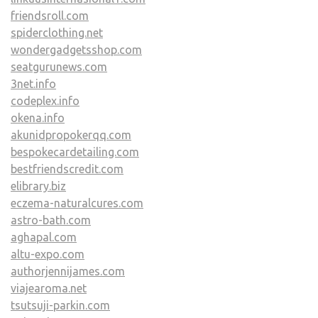
friendsroll.com
spiderclothing.net
wondergadgetsshop.com
seatgurunews.com
3net.info
codeplex.info
okena.info
akunidpropokerqq.com
bespokecardetailing.com
bestfriendscredit.com
elibrary.biz
eczema-naturalcures.com
astro-bath.com
aghapal.com
altu-expo.com
authorjennijames.com
viajearoma.net
tsutsuji-parkin.com