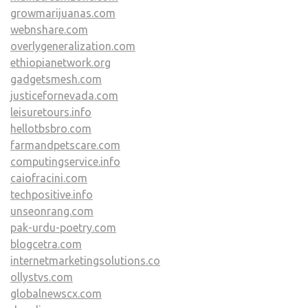
growmarijuanas.com
webnshare.com
overlygeneralization.com
ethiopianetwork.org
gadgetsmesh.com
justicefornevada.com
leisuretours.info
hellotbsbro.com
farmandpetscare.com
computingservice.info
caiofracini.com
techpositive.info
unseonrang.com
pak-urdu-poetry.com
blogcetra.com
internetmarketingsolutions.co
ollystvs.com
globalnewscx.com