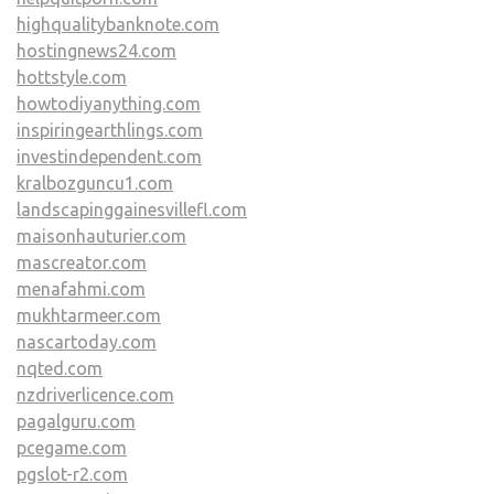
highqualitybanknote.com
hostingnews24.com
hottstyle.com
howtodiyanything.com
inspiringearthlings.com
investindependent.com
kralbozguncu1.com
landscapinggainesvillefl.com
maisonhauturier.com
mascreator.com
menafahmi.com
mukhtarmeer.com
nascartoday.com
nqted.com
nzdriverlicence.com
pagalguru.com
pcegame.com
pgslot-r2.com