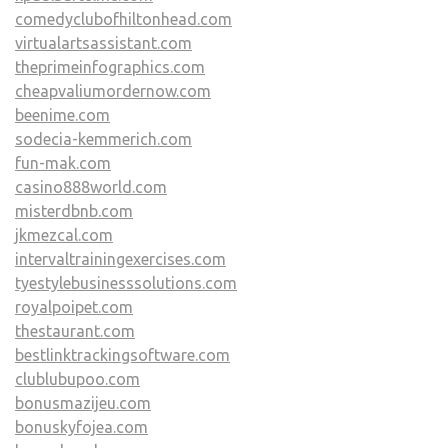
comedyclubofhiltonhead.com
virtualartsassistant.com
theprimeinfographics.com
cheapvaliumordernow.com
beenime.com
sodecia-kemmerich.com
fun-mak.com
casino888world.com
misterdbnb.com
jkmezcal.com
intervaltrainingexercises.com
tyestylebusinesssolutions.com
royalpoipet.com
thestaurant.com
bestlinktrackingsoftware.com
clublubupoo.com
bonusmazijeu.com
bonuskyfojea.com