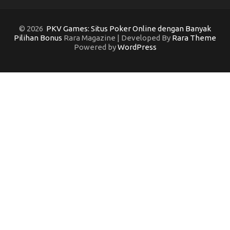
© 2026
PKV Games: Situs Poker Online dengan Banyak
Pilihan Bonus
Rara Magazine | Developed By
Rara Theme
Powered by
WordPress