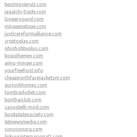
bestmovierulz.com
jagalchi-trade.com
loopersound.com
minapenelope.com
justicereformalliance.com
cryptoglax.com
ohiohobbyplus.com
bogothemes.com
ajino-mingei.com
yourfreehost.info
cheapnorthfacejacketsm.com
gurjoshhomes.com
tombradydiet.com
bonthaiclub.com
casusbelli-mod.com
bookplatesociety.com
lebnewsmedia.com
sonosonora.com
linkuusinternasional1.com