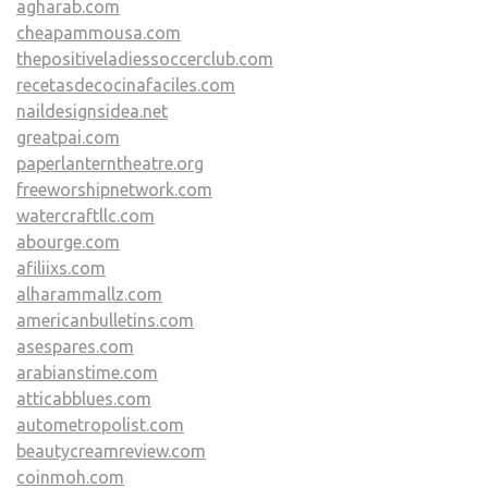
agharab.com
cheapammousa.com
thepositiveladiessoccerclub.com
recetasdecocinafaciles.com
naildesignsidea.net
greatpai.com
paperlanterntheatre.org
freeworshipnetwork.com
watercraftllc.com
abourge.com
afiliixs.com
alharammallz.com
americanbulletins.com
asespares.com
arabianstime.com
atticabblues.com
autometropolist.com
beautycreamreview.com
coinmoh.com