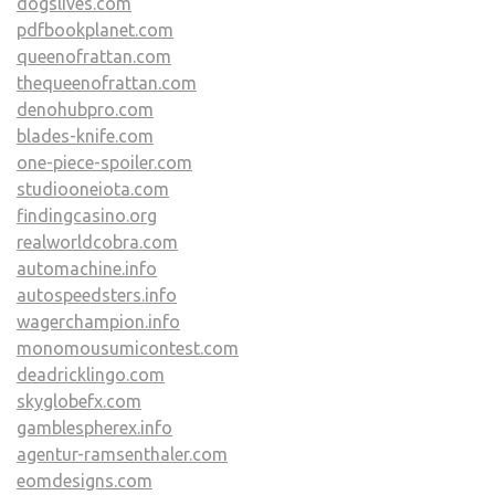
dogslives.com
pdfbookplanet.com
queenofrattan.com
thequeenofrattan.com
denohubpro.com
blades-knife.com
one-piece-spoiler.com
studiooneiota.com
findingcasino.org
realworldcobra.com
automachine.info
autospeedsters.info
wagerchampion.info
monomousumicontest.com
deadricklingo.com
skyglobefx.com
gamblespherex.info
agentur-ramsenthaler.com
eomdesigns.com