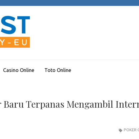
PKV GAMES: SITU
Bergabunglah di PKV Games, situs poker online d
dengan berbagai penawaran menarik setiap hari.
DENGAN BANYAK 
Casino Online
Toto Online
r Baru Terpanas Mengambil Inter
POKER 