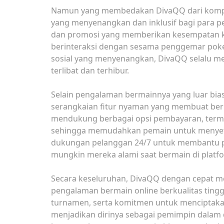
Namun yang membedakan DivaQQ dari kompe
yang menyenangkan dan inklusif bagi para p
dan promosi yang memberikan kesempatan 
berinteraksi dengan sesama penggemar poker
sosial yang menyenangkan, DivaQQ selalu 
terlibat dan terhibur.
Selain pengalaman bermainnya yang luar bi
serangkaian fitur nyaman yang membuat berm
mendukung berbagai opsi pembayaran, termas
sehingga memudahkan pemain untuk menyeto
dukungan pelanggan 24/7 untuk membantu p
mungkin mereka alami saat bermain di platf
Secara keseluruhan, DivaQQ dengan cepat m
pengalaman bermain online berkualitas ting
turnamen, serta komitmen untuk menciptaka
menjadikan dirinya sebagai pemimpin dalam d