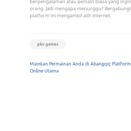
berpengalaman atau pemain biasa yang ingi
orang. Jadi mengapa menunggu? Bergabunglah
platform ini mengambil alih internet.
pkv games
Post
Mainkan Permainan Anda di Abangqq: Platform 
navigation
Online Utama