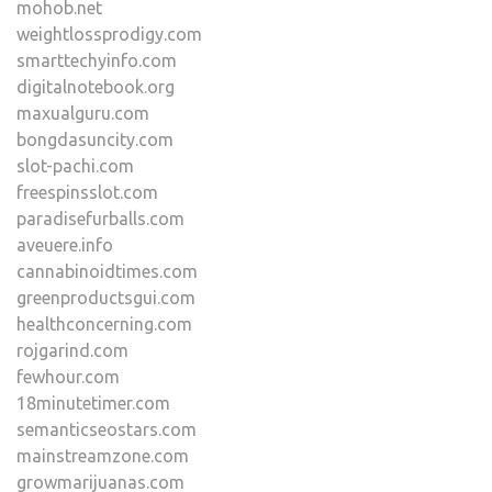
mohob.net
weightlossprodigy.com
smarttechyinfo.com
digitalnotebook.org
maxualguru.com
bongdasuncity.com
slot-pachi.com
freespinsslot.com
paradisefurballs.com
aveuere.info
cannabinoidtimes.com
greenproductsgui.com
healthconcerning.com
rojgarind.com
fewhour.com
18minutetimer.com
semanticseostars.com
mainstreamzone.com
growmarijuanas.com