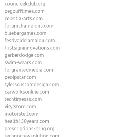
cooncreekclub.org
pegpufftimes.com
celestia-arts.com
forumchampions.com
bluebargames.com
festivaldelamalou.com
firstsigninnovations.com
garberdodge.com
swim-wears.com
forgrantedmedia.com
peolpstar.com
tylerscustomdesign.com
carworksonline.com
techtimesss.com
virylstore.com
motorstell.com
health150years.com
prescriptions-drug.org
technocrewsolution.com