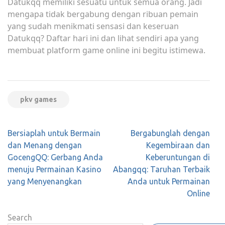
Datukqq memiliki sesuatu untuk semua orang. Jadi
mengapa tidak bergabung dengan ribuan pemain
yang sudah menikmati sensasi dan keseruan
Datukqq? Daftar hari ini dan lihat sendiri apa yang
membuat platform game online ini begitu istimewa.
pkv games
Post
Bersiaplah untuk Bermain
Bergabunglah dengan
navigation
dan Menang dengan
Kegembiraan dan
GocengQQ: Gerbang Anda
Keberuntungan di
menuju Permainan Kasino
Abangqq: Taruhan Terbaik
yang Menyenangkan
Anda untuk Permainan
Online
Search