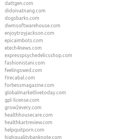
dattgen.com
didoivatnang.com
dogsbarks.com
dwmsoftwarehouse.com
enjoytroyjackson.com
epicaimbots.com
etech4news.com
expresspsychedelicsshop.com
fashionistani.com
feelingswed.com
firecabal.com
forbessmagazine.com
globalmarketlivetoday.com
gpl-license.com
grow2every.com
healthhousecare.com
healthkartreview.com
helpquitporn.com
highqualitybanknote.com