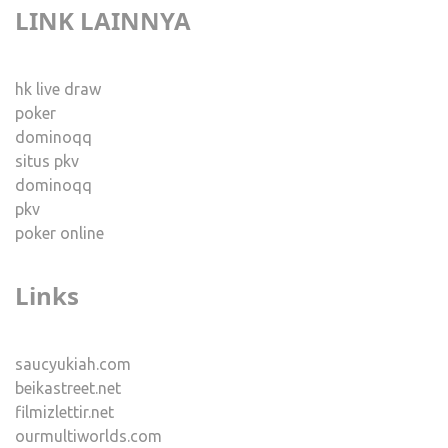
LINK LAINNYA
hk live draw
poker
dominoqq
situs pkv
dominoqq
pkv
poker online
Links
saucyukiah.com
beikastreet.net
filmizlettir.net
ourmultiworlds.com