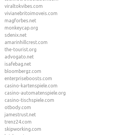
viraltokvibes.com
vivianebritoimoveis.com
magforbes.net
monkeycap.org
sdenix.net
amarinhillcrest.com
the-tourist.org
advogato.net
isafebag.net
bloombergz.com
enterpriseboosts.com
casino-kartenspiele.com
casino-automatenspiele.org
casino-tischspiele.com
otbody.com
jamestrust.net
trenz24.com
skipworking.com