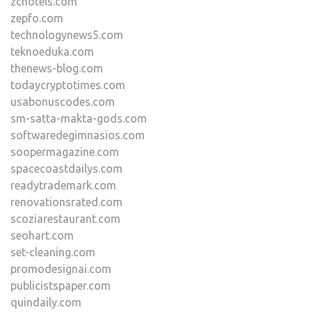
zchotels.com
zepfo.com
technologynews5.com
teknoeduka.com
thenews-blog.com
todaycryptotimes.com
usabonuscodes.com
sm-satta-makta-gods.com
softwaredegimnasios.com
soopermagazine.com
spacecoastdailys.com
readytrademark.com
renovationsrated.com
scoziarestaurant.com
seohart.com
set-cleaning.com
promodesignai.com
publicistspaper.com
quindaily.com