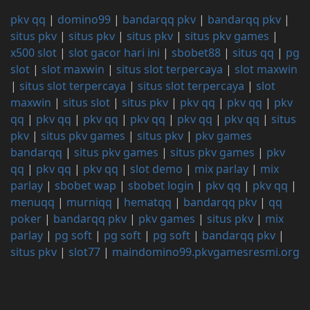
pkv qq
|
domino99
|
bandarqq pkv
|
bandarqq pkv
|
situs pkv
|
situs pkv
|
situs pkv
|
situs pkv games
|
x500 slot
|
slot gacor hari ini
|
sbobet88
|
situs qq
|
pg
slot
|
slot maxwin
|
situs slot terpercaya
|
slot maxwin
|
situs slot terpercaya
|
situs slot terpercaya
|
slot
maxwin
|
situs slot
|
situs pkv
|
pkv qq
|
pkv qq
|
pkv
qq
|
pkv qq
|
pkv qq
|
pkv qq
|
pkv qq
|
pkv qq
|
situs
pkv
|
situs pkv games
|
situs pkv
|
pkv games
bandarqq
|
situs pkv games
|
situs pkv games
|
pkv
qq
|
pkv qq
|
pkv qq
|
slot demo
|
mix parlay
|
mix
parlay
|
sbobet wap
|
sbobet login
|
pkv qq
|
pkv qq
|
menuqq
|
murniqq
|
hematqq
|
bandarqq pkv
|
qq
poker
|
bandarqq pkv
|
pkv games
|
situs pkv
|
mix
parlay
|
pg soft
|
pg soft
|
pg soft
|
bandarqq pkv
|
situs pkv
|
slot77
|
maindomino99.pkvgamesresmi.org