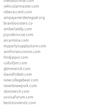
thebalochhal.com
vehicularmaster.com
vibesaccent.com
ampajavierdemiguel.org
brainboosters.co
amberlately.com
joycebriscoe.com
aicarmina.com
mypartysupplystore.com
annforwisconsin.com
findjaipur.com
cultofjim.com
glimmerick.com
davidfollett.com
newcollegebeat.com
reverbnewyork.com
skinmerch.com
usvisaforum.com
bestmovierulz.com