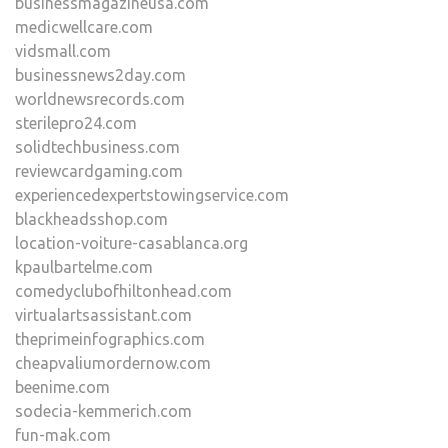
businessmagazineusa.com
medicwellcare.com
vidsmall.com
businessnews2day.com
worldnewsrecords.com
sterilepro24.com
solidtechbusiness.com
reviewcardgaming.com
experiencedexpertstowingservice.com
blackheadsshop.com
location-voiture-casablanca.org
kpaulbartelme.com
comedyclubofhiltonhead.com
virtualartsassistant.com
theprimeinfographics.com
cheapvaliumordernow.com
beenime.com
sodecia-kemmerich.com
fun-mak.com