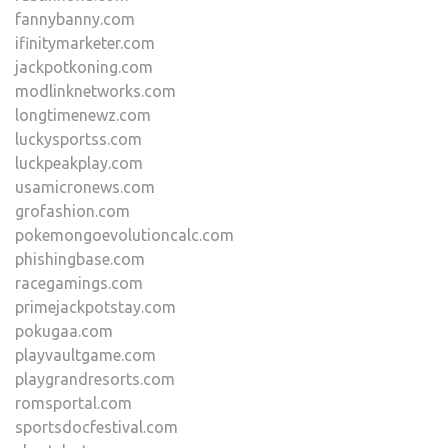
fannybanny.com
ifinitymarketer.com
jackpotkoning.com
modlinknetworks.com
longtimenewz.com
luckysportss.com
luckpeakplay.com
usamicronews.com
grofashion.com
pokemongoevolutioncalc.com
phishingbase.com
racegamings.com
primejackpotstay.com
pokugaa.com
playvaultgame.com
playgrandresorts.com
romsportal.com
sportsdocfestival.com