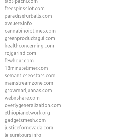
slot-pachi.com
freespinsslot.com
paradisefurballs.com
aveuere.info
cannabinoidtimes.com
greenproductsgui.com
healthconcerning.com
rojgarind.com
fewhour.com
18minutetimer.com
semanticseostars.com
mainstreamzone.com
growmarijuanas.com
webnshare.com
overlygeneralization.com
ethiopianetwork.org
gadgetsmesh.com
justicefornevada.com
leisuretours.info