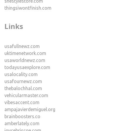
shestylestore.com
thingsiwontfinish.com
Links
usafullnewz.com
uktimenetwork.com
usaworldnewz.com
todayusaexplore.com
usalocality.com
usafournewz.com
thebalochhal.com
vehicularmaster.com
vibesaccent.com
ampajavierdemiguel.org
brainboosters.co
amberlately.com
joycebriscoe.com