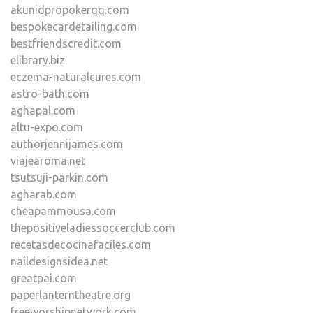
akunidpropokerqq.com
bespokecardetailing.com
bestfriendscredit.com
elibrary.biz
eczema-naturalcures.com
astro-bath.com
aghapal.com
altu-expo.com
authorjennijames.com
viajearoma.net
tsutsuji-parkin.com
agharab.com
cheapammousa.com
thepositiveladiessoccerclub.com
recetasdecocinafaciles.com
naildesignsidea.net
greatpai.com
paperlanterntheatre.org
freeworshipnetwork.com