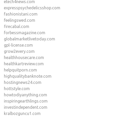
etech4news.com
expresspsychedelicsshop.com
fashionistani.com
feelingswed.com
firecabal.com
forbessmagazine.com
globalmarketlivetoday.com
gpl-license.com
grow2every.com
healthhousecare.com
healthkartreview.com
helpquitporn.com
highqualitybanknote.com
hostingnews24.com
hottstyle.com
howtodiyanything.com
inspiringearthlings.com
investindependent.com
kralbozguncu1.com