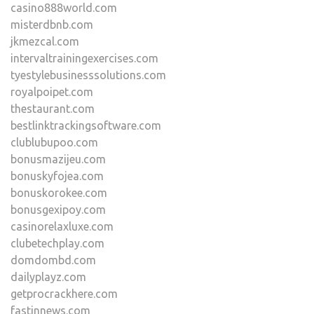
casino888world.com
misterdbnb.com
jkmezcal.com
intervaltrainingexercises.com
tyestylebusinesssolutions.com
royalpoipet.com
thestaurant.com
bestlinktrackingsoftware.com
clublubupoo.com
bonusmazijeu.com
bonuskyfojea.com
bonuskorokee.com
bonusgexipoy.com
casinorelaxluxe.com
clubetechplay.com
domdombd.com
dailyplayz.com
getprocrackhere.com
fastinnews.com