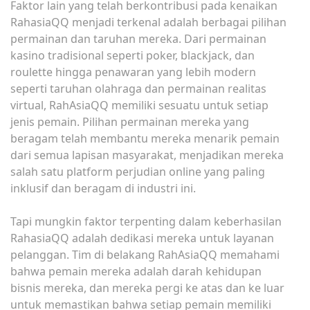
Faktor lain yang telah berkontribusi pada kenaikan
RahasiaQQ menjadi terkenal adalah berbagai pilihan
permainan dan taruhan mereka. Dari permainan
kasino tradisional seperti poker, blackjack, dan
roulette hingga penawaran yang lebih modern
seperti taruhan olahraga dan permainan realitas
virtual, RahAsiaQQ memiliki sesuatu untuk setiap
jenis pemain. Pilihan permainan mereka yang
beragam telah membantu mereka menarik pemain
dari semua lapisan masyarakat, menjadikan mereka
salah satu platform perjudian online yang paling
inklusif dan beragam di industri ini.
Tapi mungkin faktor terpenting dalam keberhasilan
RahasiaQQ adalah dedikasi mereka untuk layanan
pelanggan. Tim di belakang RahAsiaQQ memahami
bahwa pemain mereka adalah darah kehidupan
bisnis mereka, dan mereka pergi ke atas dan ke luar
untuk memastikan bahwa setiap pemain memiliki