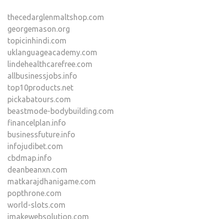
thecedarglenmaltshop.com
georgemason.org
topicinhindi.com
uklanguageacademy.com
lindehealthcarefree.com
allbusinessjobs.info
top10products.net
pickabatours.com
beastmode-bodybuilding.com
financelplan.info
businessfuture.info
infojudibet.com
cbdmap.info
deanbeanxn.com
matkarajdhanigame.com
popthrone.com
world-slots.com
imakewebsolution.com