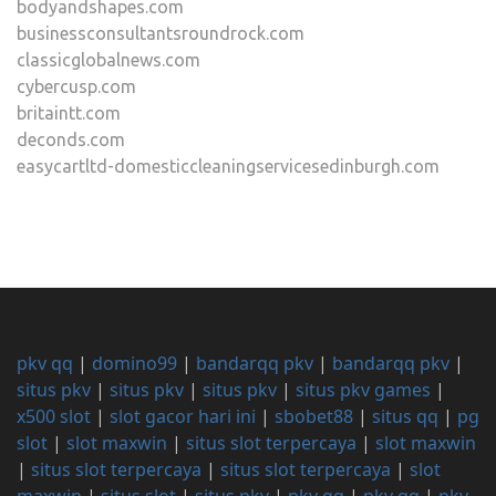
bodyandshapes.com
businessconsultantsroundrock.com
classicglobalnews.com
cybercusp.com
britaintt.com
deconds.com
easycartltd-domesticcleaningservicesedinburgh.com
pkv qq
|
domino99
|
bandarqq pkv
|
bandarqq pkv
|
situs pkv
|
situs pkv
|
situs pkv
|
situs pkv games
|
x500 slot
|
slot gacor hari ini
|
sbobet88
|
situs qq
|
pg
slot
|
slot maxwin
|
situs slot terpercaya
|
slot maxwin
|
situs slot terpercaya
|
situs slot terpercaya
|
slot
maxwin
|
situs slot
|
situs pkv
|
pkv qq
|
pkv qq
|
pkv