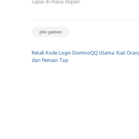
capai di masa depan.
pkv games
Post
Retak Kode Login DominoQQ Utama: Kiat Oran
navigation
dari Pemain Top