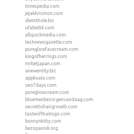
timespedia.com
jejakkrismon.com
diemthole.biz
ufabetkk.com
allquickmedia.com
technewsgazette.com
pureglowfacecream.com
kingofherrings.com
mrbetjapan.com
anewentity.biz
appkuala.com
seo7days.com
pureglowcream.com
bloemenbezorgenvandaag.com
secrettohairgrowth.com
tasteofthaitogo.com
bunnynkitty.com
bezopasnik.org