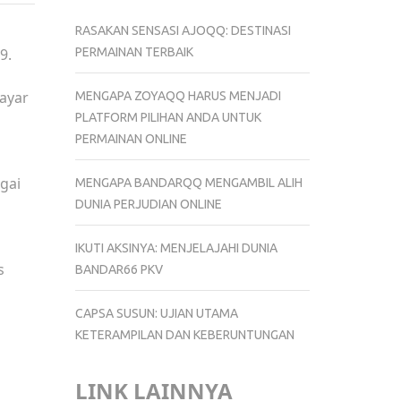
RASAKAN SENSASI AJOQQ: DESTINASI
PERMAINAN TERBAIK
9.
ayar
MENGAPA ZOYAQQ HARUS MENJADI
PLATFORM PILIHAN ANDA UNTUK
PERMAINAN ONLINE
gai
MENGAPA BANDARQQ MENGAMBIL ALIH
DUNIA PERJUDIAN ONLINE
IKUTI AKSINYA: MENJELAJAHI DUNIA
s
BANDAR66 PKV
CAPSA SUSUN: UJIAN UTAMA
KETERAMPILAN DAN KEBERUNTUNGAN
LINK LAINNYA