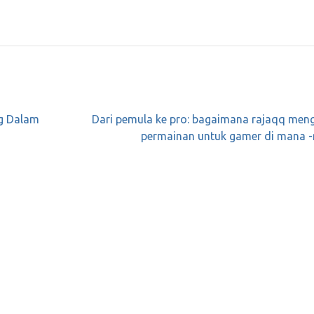
g Dalam
Dari pemula ke pro: bagaimana rajaqq men
permainan untuk gamer di mana 