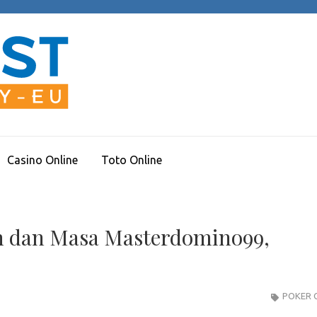
PKV GAMES: SITU
Bergabunglah di PKV Games, situs poker online d
dengan berbagai penawaran menarik setiap hari.
DENGAN BANYAK 
Casino Online
Toto Online
an dan Masa Masterdomino99,
POKER 