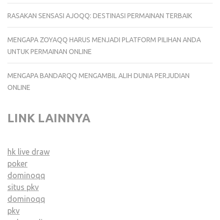
RASAKAN SENSASI AJOQQ: DESTINASI PERMAINAN TERBAIK
MENGAPA ZOYAQQ HARUS MENJADI PLATFORM PILIHAN ANDA
UNTUK PERMAINAN ONLINE
MENGAPA BANDARQQ MENGAMBIL ALIH DUNIA PERJUDIAN
ONLINE
LINK LAINNYA
hk live draw
poker
dominoqq
situs pkv
dominoqq
pkv