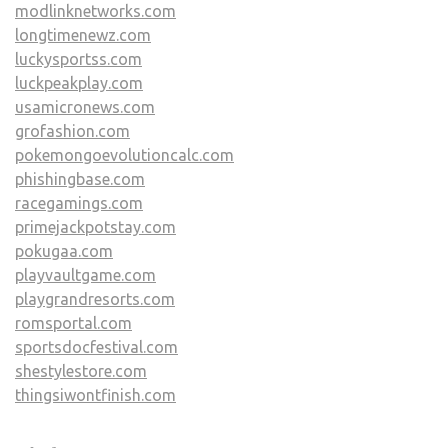
modlinknetworks.com
longtimenewz.com
luckysportss.com
luckpeakplay.com
usamicronews.com
grofashion.com
pokemongoevolutioncalc.com
phishingbase.com
racegamings.com
primejackpotstay.com
pokugaa.com
playvaultgame.com
playgrandresorts.com
romsportal.com
sportsdocfestival.com
shestylestore.com
thingsiwontfinish.com