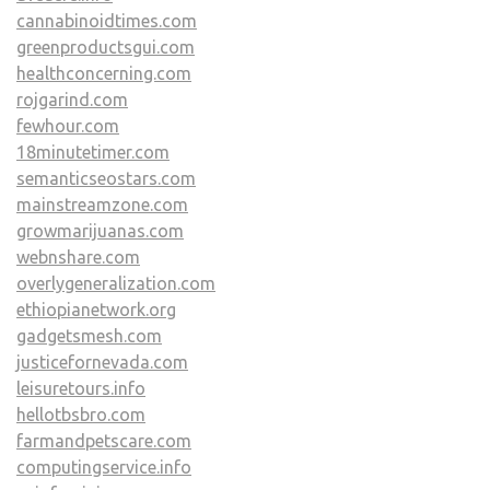
cannabinoidtimes.com
greenproductsgui.com
healthconcerning.com
rojgarind.com
fewhour.com
18minutetimer.com
semanticseostars.com
mainstreamzone.com
growmarijuanas.com
webnshare.com
overlygeneralization.com
ethiopianetwork.org
gadgetsmesh.com
justicefornevada.com
leisuretours.info
hellotbsbro.com
farmandpetscare.com
computingservice.info