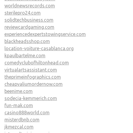
worldnewsrecords.com
sterilepro24.com
solidtechbusiness.com
reviewcardgaming.com
experiencedexpertstowingservice.com
blackheadsshop.com
location-voiture-casablanca.org
kpaulbartelme.com
comedyclubofhiltonhead.com
virtualartsassistant.com
theprimeinfographics.com
cheapvaliumordernow.com
beenime.com
sodecia-kemmerich.com
fun-mak.com
casino888world.com
misterdbnb.com
jkmezcal.com