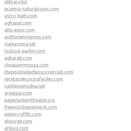
elibrary.biz
eczema-naturalcures.com
astro-bath.com
aghapal.com
altu-expo.com
authorjennijames.com
viajearoma.net
tsutsuji-parkin.com
agharab.com
cheapammousa.com
thepositiveladiessoccerclub.com
recetasdecocinafaciles.com
naildesignsidea.net
greatpai.com
paperlanterntheatre.org
freeworshipnetwork.com
watercraftllc.com
abourge.com
afiliixs.com