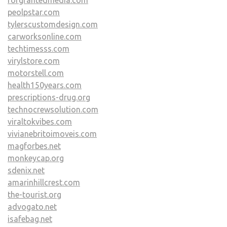
forgrantedmedia.com
peolpstar.com
tylerscustomdesign.com
carworksonline.com
techtimesss.com
virylstore.com
motorstell.com
health150years.com
prescriptions-drug.org
technocrewsolution.com
viraltokvibes.com
vivianebritoimoveis.com
magforbes.net
monkeycap.org
sdenix.net
amarinhillcrest.com
the-tourist.org
advogato.net
isafebag.net