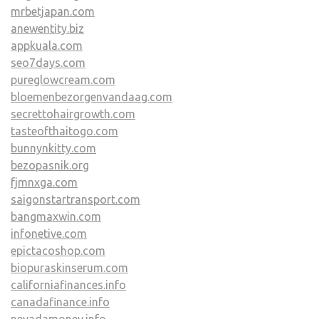
mrbetjapan.com
anewentity.biz
appkuala.com
seo7days.com
pureglowcream.com
bloemenbezorgenvandaag.com
secrettohairgrowth.com
tasteofthaitogo.com
bunnynkitty.com
bezopasnik.org
fjmnxga.com
saigonstartransport.com
bangmaxwin.com
infonetive.com
epictacoshop.com
biopuraskinserum.com
californiafinances.info
canadafinance.info