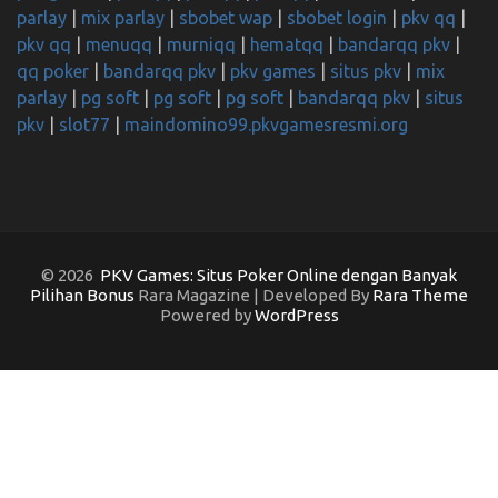
parlay
|
mix parlay
|
sbobet wap
|
sbobet login
|
pkv qq
|
pkv qq
|
menuqq
|
murniqq
|
hematqq
|
bandarqq pkv
|
qq poker
|
bandarqq pkv
|
pkv games
|
situs pkv
|
mix
parlay
|
pg soft
|
pg soft
|
pg soft
|
bandarqq pkv
|
situs
pkv
|
slot77
|
maindomino99.pkvgamesresmi.org
© 2026
PKV Games: Situs Poker Online dengan Banyak
Pilihan Bonus
Rara Magazine | Developed By
Rara Theme
Powered by
WordPress