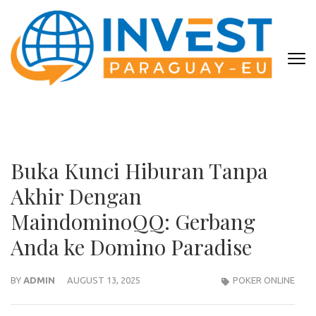
Skip
to
content
(Press
Enter)
PKV GAMES: SITUS POKER ONLINE
Bergabunglah di PKV Games, situs poker online dengan banyak pilihan
DENGAN BANYAK PILIHAN BONUS
bonus. Dapatkan lebih banyak keuntungan dengan berbagai
penawaran menarik setiap hari.
Buka Kunci Hiburan Tanpa
Akhir Dengan
MaindominoQQ: Gerbang
Anda ke Domino Paradise
BY
ADMIN
AUGUST 13, 2025
POKER ONLINE