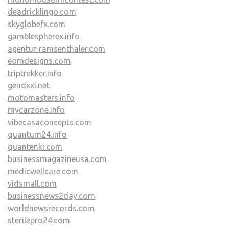
deadricklingo.com
skyglobefx.com
gamblespherex.info
agentur-ramsenthaler.com
eomdesigns.com
triptrekker.info
gendxxi.net
motomasters.info
mycarzone.info
vibecasaconcepts.com
quantum24.info
quantenki.com
businessmagazineusa.com
medicwellcare.com
vidsmall.com
businessnews2day.com
worldnewsrecords.com
sterilepro24.com