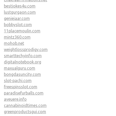
bestjokes4u.com
lustgurgaon.com
geniejaar.com
bobbyslot.com
11placemoulin.com
mintz360.com
mohob.net
weightlossprodigy.com
smarttechyinfo.com
digitalnotebook.org
maxualguru.com
bongdasuncity.com
slot-pachi.com
freespinsslot.com
paradisefurballs.com
aveuere.info
cannabinoidtimes.com
greenproductsgui.com