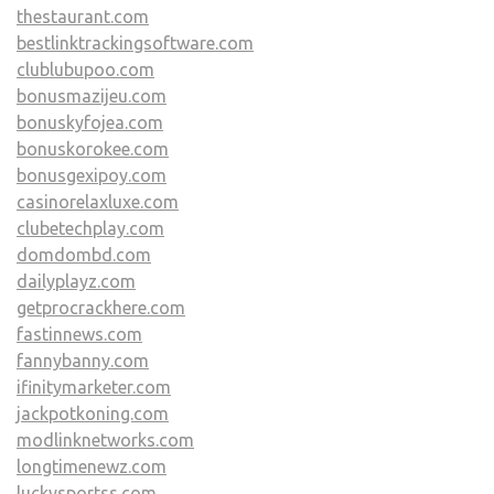
thestaurant.com
bestlinktrackingsoftware.com
clublubupoo.com
bonusmazijeu.com
bonuskyfojea.com
bonuskorokee.com
bonusgexipoy.com
casinorelaxluxe.com
clubetechplay.com
domdombd.com
dailyplayz.com
getprocrackhere.com
fastinnews.com
fannybanny.com
ifinitymarketer.com
jackpotkoning.com
modlinknetworks.com
longtimenewz.com
luckysportss.com