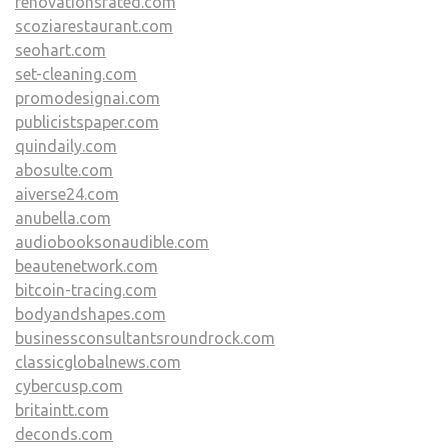
renovationsrated.com
scoziarestaurant.com
seohart.com
set-cleaning.com
promodesignai.com
publicistspaper.com
quindaily.com
abosulte.com
aiverse24.com
anubella.com
audiobooksonaudible.com
beautenetwork.com
bitcoin-tracing.com
bodyandshapes.com
businessconsultantsroundrock.com
classicglobalnews.com
cybercusp.com
britaintt.com
deconds.com