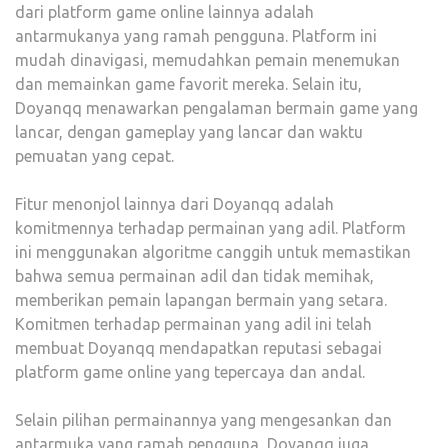
dari platform game online lainnya adalah
antarmukanya yang ramah pengguna. Platform ini
mudah dinavigasi, memudahkan pemain menemukan
dan memainkan game favorit mereka. Selain itu,
Doyanqq menawarkan pengalaman bermain game yang
lancar, dengan gameplay yang lancar dan waktu
pemuatan yang cepat.
Fitur menonjol lainnya dari Doyanqq adalah
komitmennya terhadap permainan yang adil. Platform
ini menggunakan algoritme canggih untuk memastikan
bahwa semua permainan adil dan tidak memihak,
memberikan pemain lapangan bermain yang setara.
Komitmen terhadap permainan yang adil ini telah
membuat Doyanqq mendapatkan reputasi sebagai
platform game online yang tepercaya dan andal.
Selain pilihan permainannya yang mengesankan dan
antarmuka yang ramah pengguna, Doyanqq juga