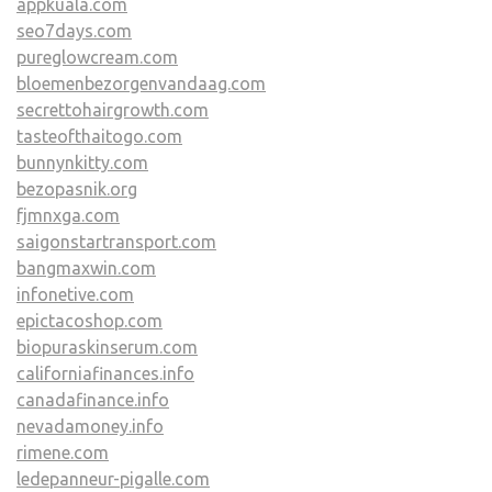
appkuala.com
seo7days.com
pureglowcream.com
bloemenbezorgenvandaag.com
secrettohairgrowth.com
tasteofthaitogo.com
bunnynkitty.com
bezopasnik.org
fjmnxga.com
saigonstartransport.com
bangmaxwin.com
infonetive.com
epictacoshop.com
biopuraskinserum.com
californiafinances.info
canadafinance.info
nevadamoney.info
rimene.com
ledepanneur-pigalle.com