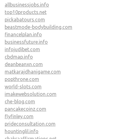
allbusinessjobs.info
top10products.net
pickabatours.com
beastmode-bodybuilding.com
financelplan.info
businessfuture.info
infojudibet.com
cbdmap.info
deanbeanxn.com
matkarajdhanigame.com
popthrone.com
world-slots.com
imakewebsolution.com
che-blog.com
pancakecoinz.com
flyfinley.com
prideconsultation.com
hountinglil.info
chakraaffirmations.net