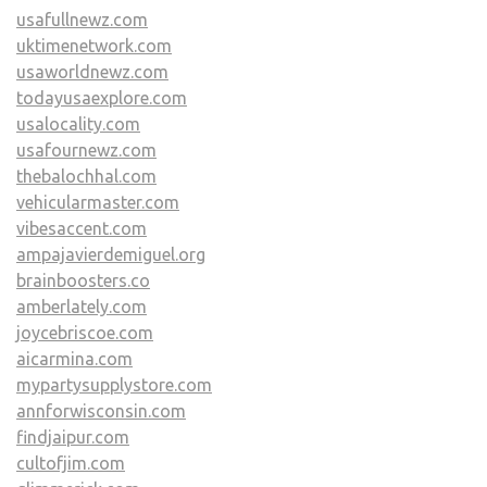
usafullnewz.com
uktimenetwork.com
usaworldnewz.com
todayusaexplore.com
usalocality.com
usafournewz.com
thebalochhal.com
vehicularmaster.com
vibesaccent.com
ampajavierdemiguel.org
brainboosters.co
amberlately.com
joycebriscoe.com
aicarmina.com
mypartysupplystore.com
annforwisconsin.com
findjaipur.com
cultofjim.com