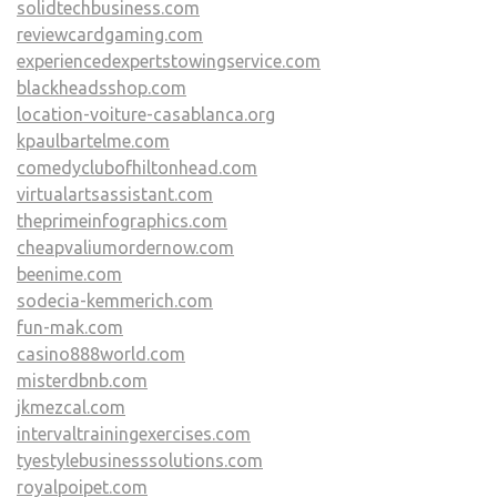
solidtechbusiness.com
reviewcardgaming.com
experiencedexpertstowingservice.com
blackheadsshop.com
location-voiture-casablanca.org
kpaulbartelme.com
comedyclubofhiltonhead.com
virtualartsassistant.com
theprimeinfographics.com
cheapvaliumordernow.com
beenime.com
sodecia-kemmerich.com
fun-mak.com
casino888world.com
misterdbnb.com
jkmezcal.com
intervaltrainingexercises.com
tyestylebusinesssolutions.com
royalpoipet.com