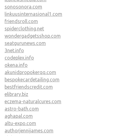
sonosonora.com
linkuusinternasional1.com
friendsroll.com
spiderclothing.net
wondergadgetsshop.com
seatgurunews.com
3net.info
codeplex.info
okena.info
akunidpropokerqq.com
bespokecardetailing.com
bestfriendscredit.com
elibrary.biz
eczema-naturalcures.com
astro-bath.com
aghapal.com
altu-expo.com
authorjennijames.com