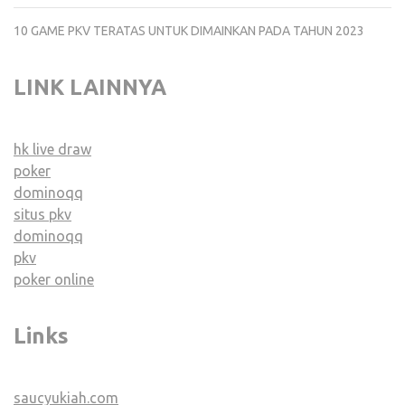
10 GAME PKV TERATAS UNTUK DIMAINKAN PADA TAHUN 2023
LINK LAINNYA
hk live draw
poker
dominoqq
situs pkv
dominoqq
pkv
poker online
Links
saucyukiah.com