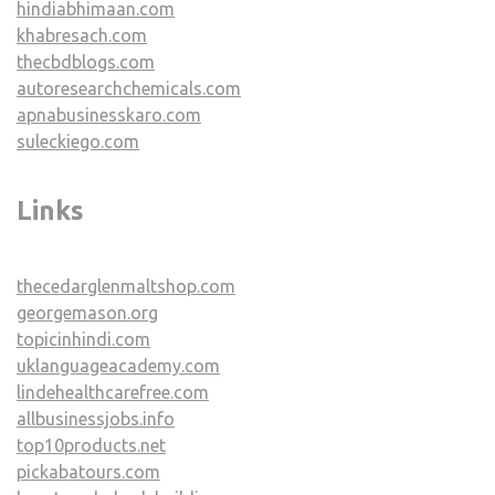
hindiabhimaan.com
khabresach.com
thecbdblogs.com
autoresearchchemicals.com
apnabusinesskaro.com
suleckiego.com
Links
thecedarglenmaltshop.com
georgemason.org
topicinhindi.com
uklanguageacademy.com
lindehealthcarefree.com
allbusinessjobs.info
top10products.net
pickabatours.com