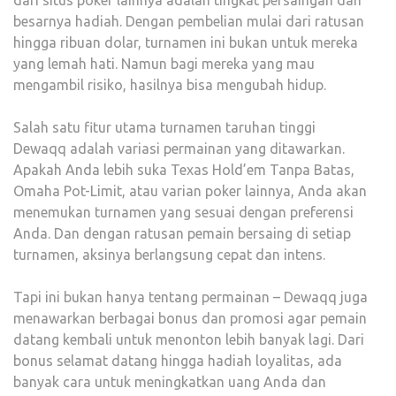
dari situs poker lainnya adalah tingkat persaingan dan
besarnya hadiah. Dengan pembelian mulai dari ratusan
hingga ribuan dolar, turnamen ini bukan untuk mereka
yang lemah hati. Namun bagi mereka yang mau
mengambil risiko, hasilnya bisa mengubah hidup.
Salah satu fitur utama turnamen taruhan tinggi
Dewaqq adalah variasi permainan yang ditawarkan.
Apakah Anda lebih suka Texas Hold’em Tanpa Batas,
Omaha Pot-Limit, atau varian poker lainnya, Anda akan
menemukan turnamen yang sesuai dengan preferensi
Anda. Dan dengan ratusan pemain bersaing di setiap
turnamen, aksinya berlangsung cepat dan intens.
Tapi ini bukan hanya tentang permainan – Dewaqq juga
menawarkan berbagai bonus dan promosi agar pemain
datang kembali untuk menonton lebih banyak lagi. Dari
bonus selamat datang hingga hadiah loyalitas, ada
banyak cara untuk meningkatkan uang Anda dan