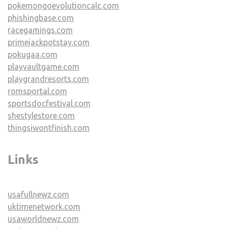
pokemongoevolutioncalc.com
phishingbase.com
racegamings.com
primejackpotstay.com
pokugaa.com
playvaultgame.com
playgrandresorts.com
romsportal.com
sportsdocfestival.com
shestylestore.com
thingsiwontfinish.com
Links
usafullnewz.com
uktimenetwork.com
usaworldnewz.com