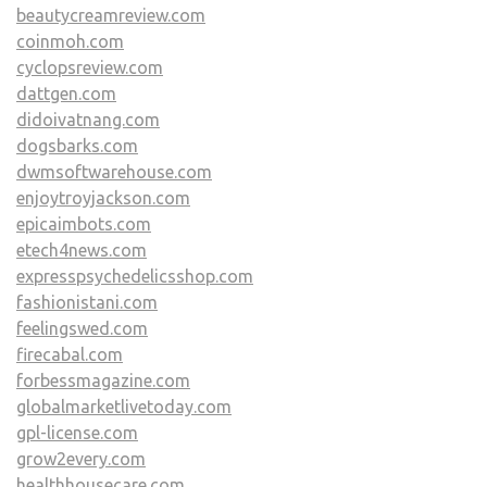
beautycreamreview.com
coinmoh.com
cyclopsreview.com
dattgen.com
didoivatnang.com
dogsbarks.com
dwmsoftwarehouse.com
enjoytroyjackson.com
epicaimbots.com
etech4news.com
expresspsychedelicsshop.com
fashionistani.com
feelingswed.com
firecabal.com
forbessmagazine.com
globalmarketlivetoday.com
gpl-license.com
grow2every.com
healthhousecare.com