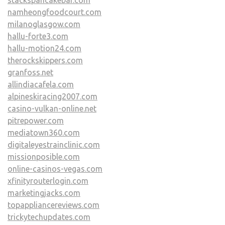
stackspancakebar.com
namheongfoodcourt.com
milanoglasgow.com
hallu-forte3.com
hallu-motion24.com
therockskippers.com
granfoss.net
allindiacafela.com
alpineskiracing2007.com
casino-vulkan-online.net
pitrepower.com
mediatown360.com
digitaleyestrainclinic.com
missionposible.com
online-casinos-vegas.com
xfinityrouterlogin.com
marketingjacks.com
topappliancereviews.com
trickytechupdates.com