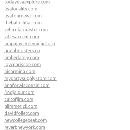
todayusaexplore.com
usalocality.com
usafournewz.com
thebalochhal.com
vehicularmaster.com
vibesaccent.com
ampajavierdemiguel.org
brainboosters.co
amberlately.com
joycebriscoe.com
aicarmina.com
mypartysupplystore.com
annforwisconsin.com
findjaipur.com
cultofjim.com
glimmerick.com
davidfollett.com
newcollegebeat.com
reverbnewyork.com