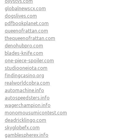
ollystvs.com
globalnewscx.com
dogslives.com
pdfbookplanet.com
queenofrattan.com
thequeenofrattan.com
denohubpro.com
blades-knife.com
one-piece-spoiler.com
studiooneiota.com
findingcasino.org
realworldcobra.com
automachine.info
autospeedsters.info
wagerchampion.info
monomousumicontest.com
deadricklingo.com
skyglobefx.com
gamblespherex.info