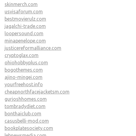
skinmerch.com
usvisaforum.com
bestmovierulz.com
jagalchi-trade.com
loopersound.com
minapenelope.com
justicereformalliance.com
cryptoglax.com
ohiohobbyplus.com
bogothemes.com
ajino-mingei.com
yourfreehost.info
cheapnorthfacejacketsm.com
gurjoshhomes.com
tombradydiet.com
bonthaiclub.com
casusbelli-mod.com
bookplatesociety.com
lebnewsmedia.com