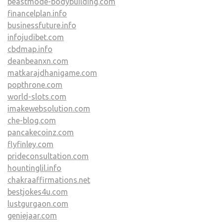
beastmode-bodybuilding.com
financelplan.info
businessfuture.info
infojudibet.com
cbdmap.info
deanbeanxn.com
matkarajdhanigame.com
popthrone.com
world-slots.com
imakewebsolution.com
che-blog.com
pancakecoinz.com
flyfinley.com
prideconsultation.com
hountinglil.info
chakraaffirmations.net
bestjokes4u.com
lustgurgaon.com
geniejaar.com