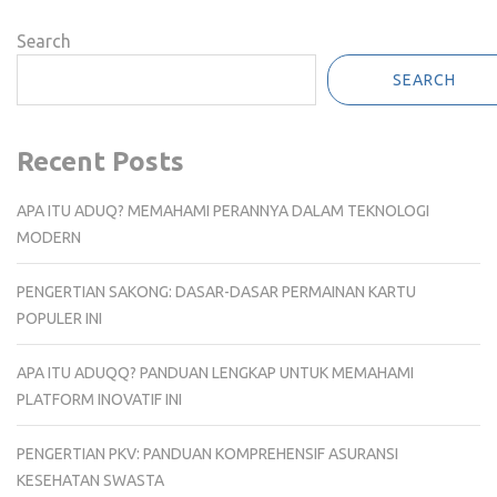
Search
SEARCH
Recent Posts
APA ITU ADUQ? MEMAHAMI PERANNYA DALAM TEKNOLOGI
MODERN
PENGERTIAN SAKONG: DASAR-DASAR PERMAINAN KARTU
POPULER INI
APA ITU ADUQQ? PANDUAN LENGKAP UNTUK MEMAHAMI
PLATFORM INOVATIF INI
PENGERTIAN PKV: PANDUAN KOMPREHENSIF ASURANSI
KESEHATAN SWASTA