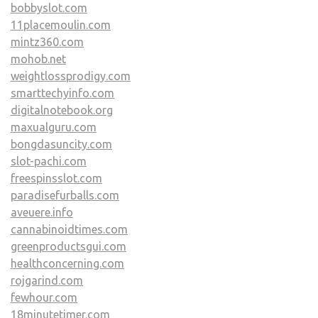
bobbyslot.com
11placemoulin.com
mintz360.com
mohob.net
weightlossprodigy.com
smarttechyinfo.com
digitalnotebook.org
maxualguru.com
bongdasuncity.com
slot-pachi.com
freespinsslot.com
paradisefurballs.com
aveuere.info
cannabinoidtimes.com
greenproductsgui.com
healthconcerning.com
rojgarind.com
fewhour.com
18minutetimer.com