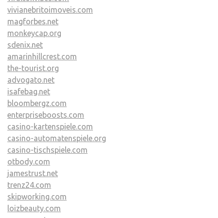
vivianebritoimoveis.com
magforbes.net
monkeycap.org
sdenix.net
amarinhillcrest.com
the-tourist.org
advogato.net
isafebag.net
bloombergz.com
enterpriseboosts.com
casino-kartenspiele.com
casino-automatenspiele.org
casino-tischspiele.com
otbody.com
jamestrust.net
trenz24.com
skipworking.com
loizbeauty.com