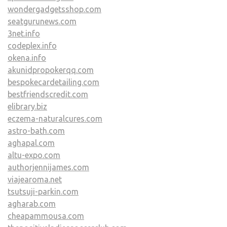
wondergadgetsshop.com
seatgurunews.com
3net.info
codeplex.info
okena.info
akunidpropokerqq.com
bespokecardetailing.com
bestfriendscredit.com
elibrary.biz
eczema-naturalcures.com
astro-bath.com
aghapal.com
altu-expo.com
authorjennijames.com
viajearoma.net
tsutsuji-parkin.com
agharab.com
cheapammousa.com