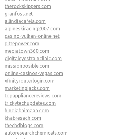
therockskippers.com
granfoss.net
allindiacafela.com
alpineskiracing2007.com
casino-vulkan-online.net
pitrepower.com
mediatown360.com
digitaleyestrainclinic.com
missionposible.com
online-casinos-vegas.com
xfinityrouterlogin.com
marketingjacks.com
topappliancereviews.com
trickytechupdates.com
hindiabhimaan.com
khabresach.com
thecbdblogs.com
autoresearchchemicals.com