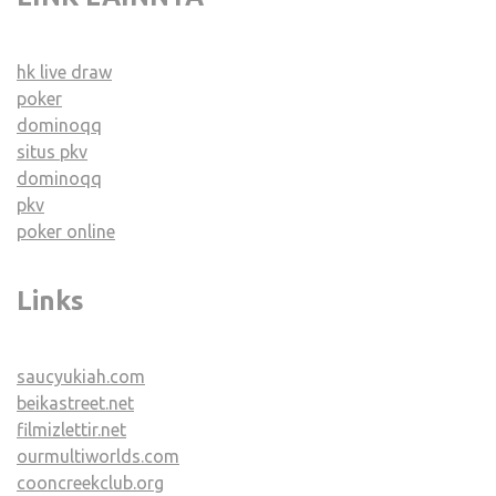
hk live draw
poker
dominoqq
situs pkv
dominoqq
pkv
poker online
Links
saucyukiah.com
beikastreet.net
filmizlettir.net
ourmultiworlds.com
cooncreekclub.org