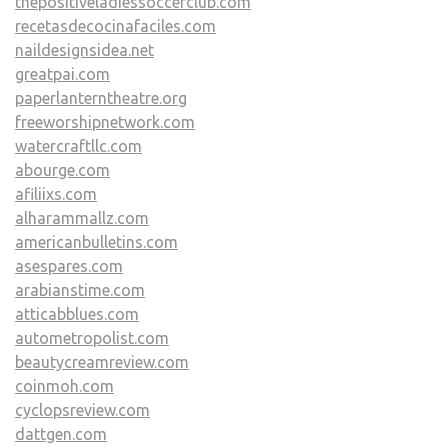
thepositiveladiessoccerclub.com
recetasdecocinafaciles.com
naildesignsidea.net
greatpai.com
paperlanterntheatre.org
freeworshipnetwork.com
watercraftllc.com
abourge.com
afiliixs.com
alharammallz.com
americanbulletins.com
asespares.com
arabianstime.com
atticabblues.com
autometropolist.com
beautycreamreview.com
coinmoh.com
cyclopsreview.com
dattgen.com