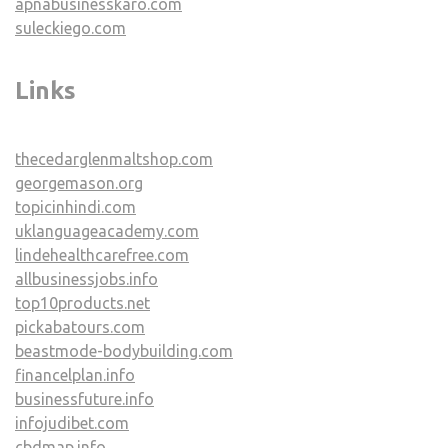
apnabusinesskaro.com
suleckiego.com
Links
thecedarglenmaltshop.com
georgemason.org
topicinhindi.com
uklanguageacademy.com
lindehealthcarefree.com
allbusinessjobs.info
top10products.net
pickabatours.com
beastmode-bodybuilding.com
financelplan.info
businessfuture.info
infojudibet.com
cbdmap.info