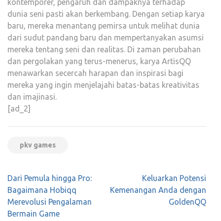
kontemporer, pengaruh dan dampaknya terhadap
dunia seni pasti akan berkembang. Dengan setiap karya
baru, mereka menantang pemirsa untuk melihat dunia
dari sudut pandang baru dan mempertanyakan asumsi
mereka tentang seni dan realitas. Di zaman perubahan
dan pergolakan yang terus-menerus, karya ArtisQQ
menawarkan secercah harapan dan inspirasi bagi
mereka yang ingin menjelajahi batas-batas kreativitas
dan imajinasi.
[ad_2]
pkv games
Post
Dari Pemula hingga Pro:
Keluarkan Potensi
navigation
Bagaimana Hobiqq
Kemenangan Anda dengan
Merevolusi Pengalaman
GoldenQQ
Bermain Game