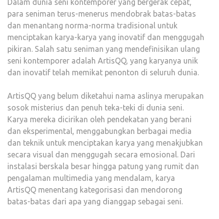
Dalam dunia seni kontemporer yang bergerak cepat,
para seniman terus-menerus mendobrak batas-batas
dan menantang norma-norma tradisional untuk
menciptakan karya-karya yang inovatif dan menggugah
pikiran. Salah satu seniman yang mendefinisikan ulang
seni kontemporer adalah ArtisQQ, yang karyanya unik
dan inovatif telah memikat penonton di seluruh dunia.
ArtisQQ yang belum diketahui nama aslinya merupakan
sosok misterius dan penuh teka-teki di dunia seni.
Karya mereka dicirikan oleh pendekatan yang berani
dan eksperimental, menggabungkan berbagai media
dan teknik untuk menciptakan karya yang menakjubkan
secara visual dan menggugah secara emosional. Dari
instalasi berskala besar hingga patung yang rumit dan
pengalaman multimedia yang mendalam, karya
ArtisQQ menentang kategorisasi dan mendorong
batas-batas dari apa yang dianggap sebagai seni.