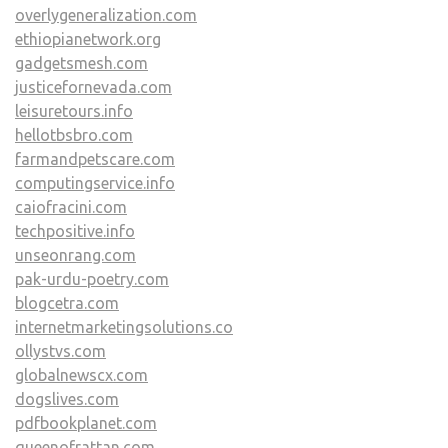
overlygeneralization.com
ethiopianetwork.org
gadgetsmesh.com
justicefornevada.com
leisuretours.info
hellotbsbro.com
farmandpetscare.com
computingservice.info
caiofracini.com
techpositive.info
unseonrang.com
pak-urdu-poetry.com
blogcetra.com
internetmarketingsolutions.co
ollystvs.com
globalnewscx.com
dogslives.com
pdfbookplanet.com
queenofrattan.com