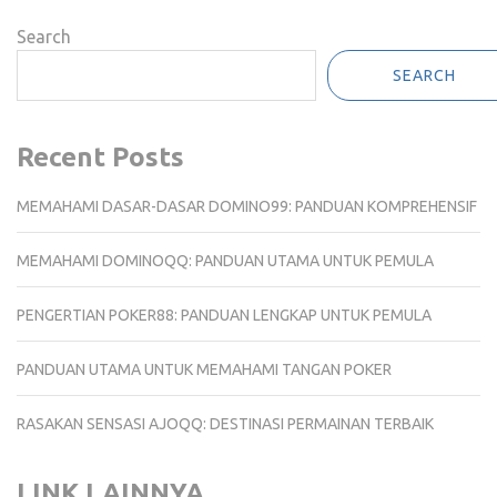
Search
SEARCH
Recent Posts
MEMAHAMI DASAR-DASAR DOMINO99: PANDUAN KOMPREHENSIF
MEMAHAMI DOMINOQQ: PANDUAN UTAMA UNTUK PEMULA
PENGERTIAN POKER88: PANDUAN LENGKAP UNTUK PEMULA
PANDUAN UTAMA UNTUK MEMAHAMI TANGAN POKER
RASAKAN SENSASI AJOQQ: DESTINASI PERMAINAN TERBAIK
LINK LAINNYA