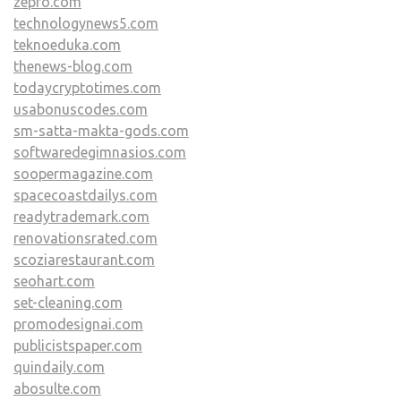
zepfo.com
technologynews5.com
teknoeduka.com
thenews-blog.com
todaycryptotimes.com
usabonuscodes.com
sm-satta-makta-gods.com
softwaredegimnasios.com
soopermagazine.com
spacecoastdailys.com
readytrademark.com
renovationsrated.com
scoziarestaurant.com
seohart.com
set-cleaning.com
promodesignai.com
publicistspaper.com
quindaily.com
abosulte.com