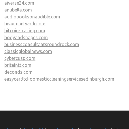
aiverse24.com
anubella.com
audiobooksonaudible.com
beautenetwork.com
bitcoin-tracing.com
bodyandshapes.com
businessconsultantsroundrock.com
classicglobalnews.com
cybercusp.com
britaintt.com
deconds.com
easycartltd-domesticcleaningservicesedinburgh.com