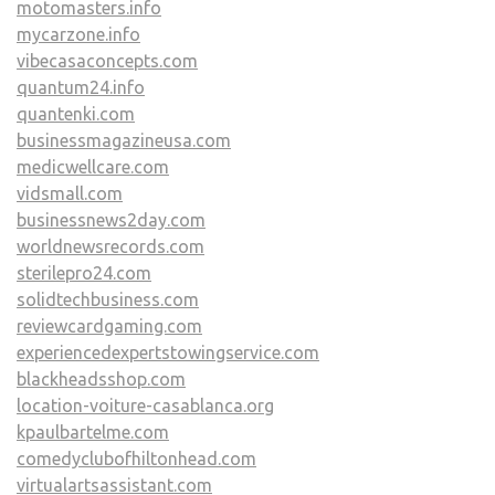
motomasters.info
mycarzone.info
vibecasaconcepts.com
quantum24.info
quantenki.com
businessmagazineusa.com
medicwellcare.com
vidsmall.com
businessnews2day.com
worldnewsrecords.com
sterilepro24.com
solidtechbusiness.com
reviewcardgaming.com
experiencedexpertstowingservice.com
blackheadsshop.com
location-voiture-casablanca.org
kpaulbartelme.com
comedyclubofhiltonhead.com
virtualartsassistant.com