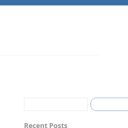
S POKER ONLINE
engan banyak pilihan bonus. Dapatkan lebih banyak keuntungan
PILIHAN BONUS
Search
SE
E
,
SLOT
Recent Posts