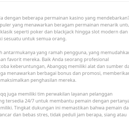
da dengan beberapa permainan kasino yang mendebarkan
populer yang menawarkan beragam permainan menarik unt
klasik seperti poker dan blackjack hingga slot modern dan
ki sesuatu untuk semua orang.
alah antarmukanya yang ramah pengguna, yang memudahka
 favorit mereka. Baik Anda seorang profesional
oba keberuntungan, Abangqq memiliki alat dan sumber d
juga menawarkan berbagai bonus dan promosi, memberika
maksimalkan penghasilan mereka.
gqq juga memiliki tim perwakilan layanan pelanggan
ng tersedia 24/7 untuk membantu pemain dengan pertany
miliki. Tingkat dukungan ini memastikan bahwa pemain da
ar dan bebas stres, tidak peduli jam berapa, siang atau